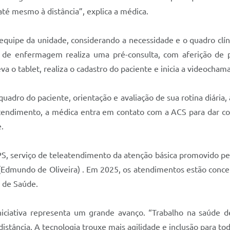
até mesmo à distância”, explica a médica.
a equipe da unidade, considerando a necessidade e o quadro clí
ar de enfermagem realiza uma pré-consulta, com aferição de p
va o tablet, realiza o cadastro do paciente e inicia a videocha
o quadro do paciente, orientação e avaliação de sua rotina diária,
tendimento, a médica entra em contato com a ACS para dar c
.
PS, serviço de teleatendimento da atenção básica promovido pe
 (Edmundo de Oliveira) . Em 2025, os atendimentos estão conc
l de Saúde.
iciativa representa um grande avanço. “Trabalho na saúde
istância. A tecnologia trouxe mais agilidade e inclusão para tod