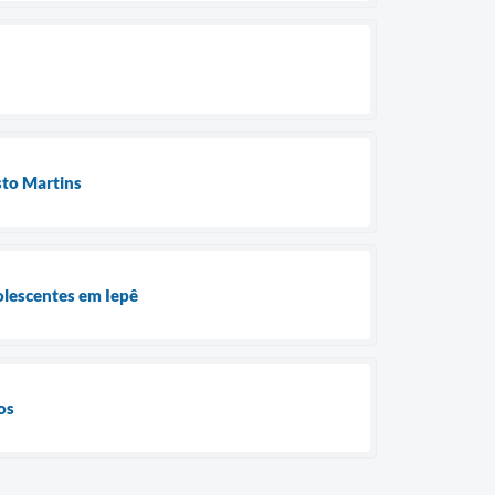
sto Martins
olescentes em Iepê
os