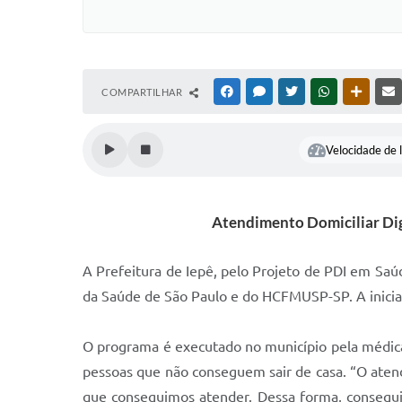
COMPARTILHAR
FACEBOOK
MESSENGER
TWITTER
WHATSAPP
OUTRAS
Velocidade de l
Atendimento Domiciliar Dig
A Prefeitura de Iepê, pelo Projeto de PDI em Saúd
da Saúde de São Paulo e do HCFMUSP-SP. A iniciat
O programa é executado no município pela médica
pessoas que não conseguem sair de casa. “O atend
que conseguimos atender. Dessa forma, consegui