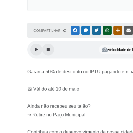
COMPARTILHAR
FACEBOOK
MESSENGER
TWITTER
WHATSAPP
OUTRAS
Velocidade de l
Garanta 50% de desconto no IPTU pagando em pa
📅 Válido até 10 de maio
Ainda não recebeu seu talão?
➔ Retire no Paço Municipal
Contribua com o desenvolvimento da nossa cidad