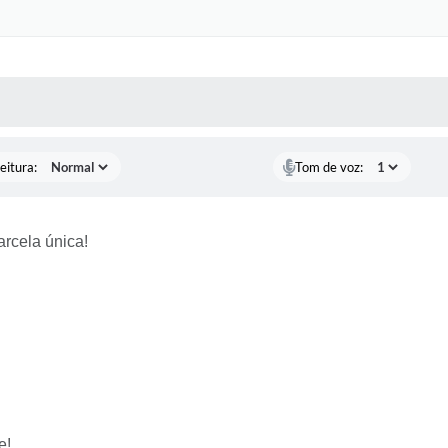
 MÍDIAS
RECEBA NOTÍCIAS
eitura:
Tom de voz:
rcela única!
e!