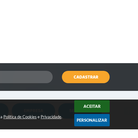
CADASTRAR
ACEITAR
EMPRESA
SERVIDOR
Nota Fiscal Eletrônica
Holerite Online
sa
Política de Cookies
e
Privacidade
.
PERSONALIZAR
Nota Fiscal Eletrônica MEI
Flowdocs