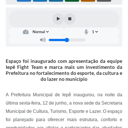
Coleta de Sugestões
Orçamento Participativo
Legislação
Ouvidoria
Acessibilidade
Espaço foi inaugurado com apresentação da equipe
Contratos
Iepê Fight Team e marca mais um investimento da
Prefeitura no fortalecimento do esporte, da cultura e
Notícias
do lazer no município
Secretarias
A Prefeitura Municipal de Iepê inaugurou, na noite da
Links
última sexta-feira, 12 de junho, a nova sede da Secretaria
Serviços Online
Municipal de Cultura, Turismo, Esporte e Lazer. O espaço
foi planejado para oferecer mais estrutura, conforto e
Telefones Úteis
oportunidades aos atletas e participantes das atividades