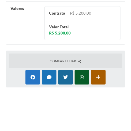
Valores
Coleta de Sugestões
Contrato
R$ 5.200,00
Orçamento Participativo
Valor Total
Legislação
R$ 5.200,00
Ouvidoria
Acessibilidade
COMPARTILHAR
Contratos
Notícias
Secretarias
Links
Serviços Online
Telefones Úteis