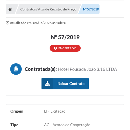
Cidade
Contratos / Atas de Registro de Preço
Nº 57/2019
Editais
Atualizado em: 05/05/2026 às 10h20
Serviços Públicos
Nº 57/2019
Carta de Serviços
Contato
ENCERRADO
Questionário de Mapeamento Cultural
Contratada(s):
Hotel Pousada João 3.16 LTDA
Coleta virtual: Planejamento de 2027
Arquivos para Download
Baixar Contrato
Fundo Social de Solidariedade de Iepê
Conselho Tutelar
Origem
LI - Licitação
Mapa de estradas rurais
Tipo
AC - Acordo de Cooperação
Veículos paralisados