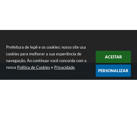
A Prefeitura
Serviço de Informação ao Cidadão (SIC)
Diário Oficial
Prefeitura de Iepê e os cookies: nosso site usa
cookies para melhorar a sua experiência de
ACEITAR
navegação. Ao continuar você concorda com a
nossa
Política de Cookies
e
Privacidade
.
PERSONALIZAR
Telefone: (18) 3264-1311
Endereço: Rua Minas Gerais, 274 Centro | CEP: 19640-015
Atendimento de segunda-feira a sexta-feira das 08h às 11h e 13h
às 16h
CNPJ: 49.345.911/0001-40
Prefeitura de Iepê
Versão do Sistema:
3.5.3 - 19/06/2026
Portal atualizado em:
07/08/2026 16:10