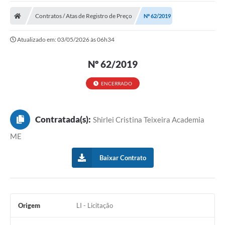
Cidade
Contratos / Atas de Registro de Preço
Nº 62/2019
Editais
Atualizado em: 03/05/2026 às 06h34
Serviços Públicos
Nº 62/2019
Carta de Serviços
Contato
ENCERRADO
Questionário de Mapeamento Cultural
Contratada(s):
Shirlei Cristina Teixeira Academia
Coleta virtual: Planejamento de 2027
ME
Arquivos para Download
Baixar Contrato
Fundo Social de Solidariedade de Iepê
Conselho Tutelar
Mapa de estradas rurais
Origem
LI - Licitação
Veículos paralisados