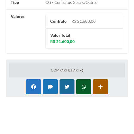
Tipo
CG - Contratos Gerais/Outros
Coleta de Sugestões
Valores
Orçamento Participativo
Contrato
R$ 21.600,00
Legislação
Valor Total
R$ 21.600,00
Ouvidoria
Acessibilidade
Contratos
COMPARTILHAR
Notícias
Secretarias
Links
Serviços Online
Telefones Úteis