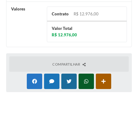
Valores
Coleta de Sugestões
Contrato
R$ 12.976,00
Orçamento Participativo
Valor Total
Legislação
R$ 12.976,00
Ouvidoria
Acessibilidade
COMPARTILHAR
Contratos
Notícias
Secretarias
Links
Serviços Online
Telefones Úteis