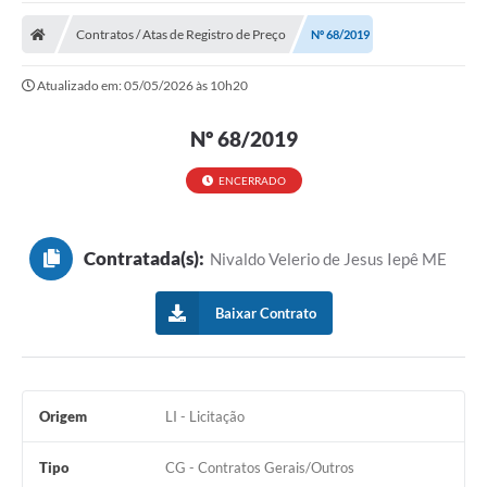
Cidade
Contratos / Atas de Registro de Preço
Nº 68/2019
Editais
Atualizado em: 05/05/2026 às 10h20
Serviços Públicos
Nº 68/2019
Carta de Serviços
Contato
ENCERRADO
Questionário de Mapeamento Cultural
Contratada(s):
Nivaldo Velerio de Jesus Iepê ME
Coleta virtual: Planejamento de 2027
Arquivos para Download
Baixar Contrato
Fundo Social de Solidariedade de Iepê
Conselho Tutelar
Origem
LI - Licitação
Mapa de estradas rurais
Tipo
CG - Contratos Gerais/Outros
Veículos paralisados