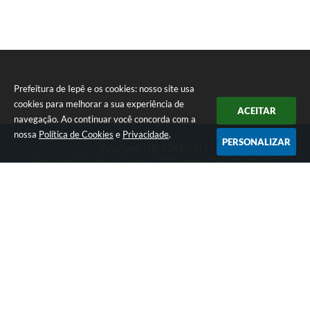
A Prefeitura
Serviço de Informação ao Cidadão (SIC)
Diário Oficial
Prefeitura de Iepê e os cookies: nosso site usa
cookies para melhorar a sua experiência de
ACEITAR
navegação. Ao continuar você concorda com a
nossa
Política de Cookies
e
Privacidade
.
PERSONALIZAR
Telefone: (18) 3264-1311
Endereço: Rua Minas Gerais, 274 Centro | CEP: 19640-015
Atendimento de segunda-feira a sexta-feira das 08h às 11h e 13h
às 16h
CNPJ: 49.345.911/0001-40
Prefeitura de Iepê
Versão do Sistema:
3.5.3 - 19/06/2026
Portal atualizado em:
07/08/2026 16:10
Dados Abertos