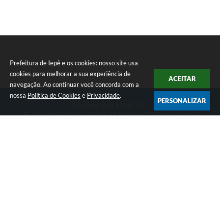
A Prefeitura
Serviço de Informação ao Cidadão (SIC)
Diário Oficial
Prefeitura de Iepê e os cookies: nosso site usa
cookies para melhorar a sua experiência de
ACEITAR
navegação. Ao continuar você concorda com a
nossa
Política de Cookies
e
Privacidade
.
PERSONALIZAR
Telefone: (18) 3264-1311
Endereço: Rua Minas Gerais, 274 Centro | CEP: 19640-015
Atendimento de segunda-feira a sexta-feira das 08h às 11h e 13h
às 16h
CNPJ: 49.345.911/0001-40
Prefeitura de Iepê
Versão do Sistema:
3.5.3 - 19/06/2026
Portal atualizado em:
05/08/2026 19:20
Dados Abertos