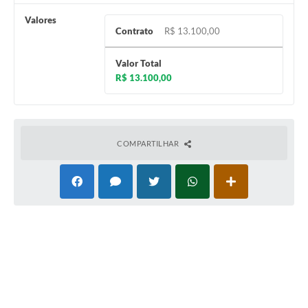
Valores
Coleta de Sugestões
Contrato
R$ 13.100,00
Orçamento Participativo
Valor Total
Legislação
R$ 13.100,00
Ouvidoria
Acessibilidade
COMPARTILHAR
Contratos
Notícias
Secretarias
Links
Serviços Online
Telefones Úteis