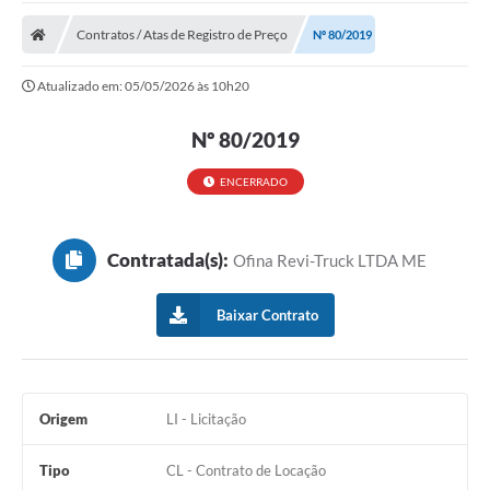
Cidade
Contratos / Atas de Registro de Preço
Nº 80/2019
Editais
Atualizado em: 05/05/2026 às 10h20
Serviços Públicos
Nº 80/2019
Carta de Serviços
Contato
ENCERRADO
Questionário de Mapeamento Cultural
Contratada(s):
Ofina Revi-Truck LTDA ME
Coleta virtual: Planejamento de 2027
Arquivos para Download
Baixar Contrato
Fundo Social de Solidariedade de Iepê
Conselho Tutelar
Origem
LI - Licitação
Mapa de estradas rurais
Tipo
CL - Contrato de Locação
Veículos paralisados