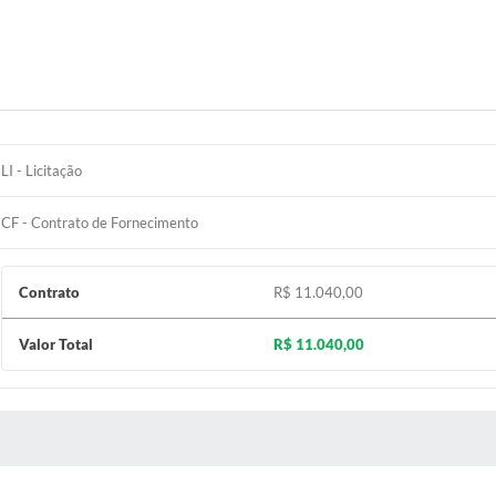
Diário Ofic
Ouvidor
Concurso Pú
LI - Licitação
Newslett
CF - Contrato de Fornecimento
Contat
Contrato
R$ 11.040,00
Telefones Ú
Valor Total
R$ 11.040,00
E-SIC
Carta de Se
 MÍDIAS