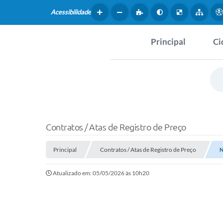
Acessibilidade
Principal
Ci
Hist
SERVIÇOS
Dad
Questionário de Mape
Map
Cultural
Contratos / Atas de Registro de Preço
Tur
Coleta virtual: Planej
Principal
Contratos / Atas de Registro de Preço
2027
N
Mus
Atualizado em: 05/05/2026 às 10h20
Arquivos para Downlo
Fer
Fundo Social de Solida
Iepê