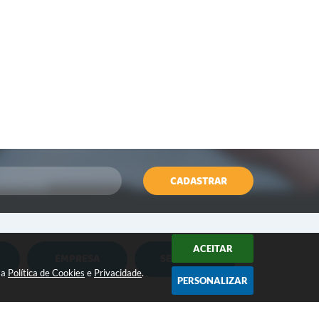
CADASTRAR
ACEITAR
EMPRESA
SERVIDOR
Nota Fiscal Eletrônica
Holerite Online
sa
Política de Cookies
e
Privacidade
.
PERSONALIZAR
Nota Fiscal Eletrônica MEI
Flowdocs