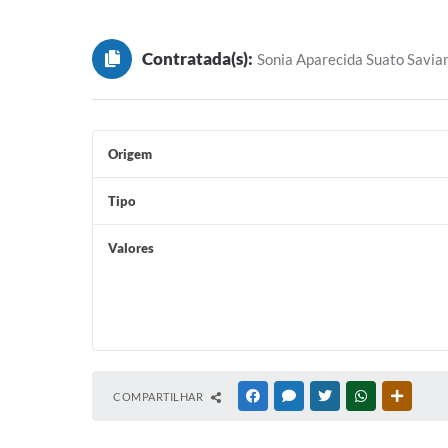
Conselho Tutelar
Contratada(s):
Sonia Aparecida Suato Savi
Origem
Tipo
Valores
COMPARTILHAR
FACEBOOK
MESSENGER
TWITTER
WHATSAPP
OUTRAS