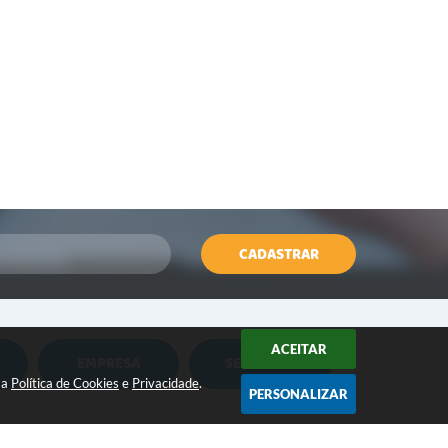
CADASTRAR
ACEITAR
EMPRESA
SERVIDOR
Nota Fiscal Eletrônica
Holerite Online
sa
Política de Cookies
e
Privacidade
.
PERSONALIZAR
Nota Fiscal Eletrônica MEI
Flowdocs