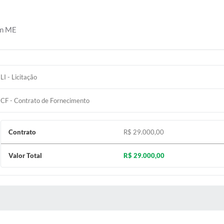
Diário Ofic
am ME
Ouvidor
Concurso Pú
LI - Licitação
Newslett
CF - Contrato de Fornecimento
Contat
Contrato
R$ 29.000,00
Telefones Ú
Valor Total
R$ 29.000,00
E-SIC
Carta de Se
 MÍDIAS