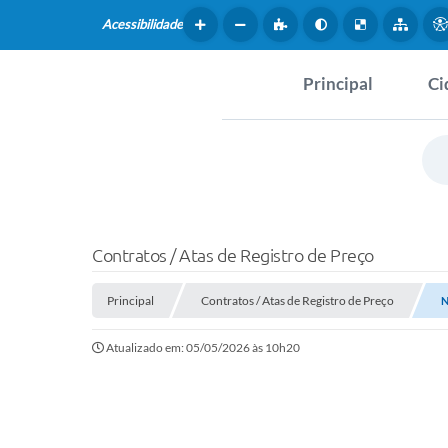
Acessibilidade
Principal
Ci
Hist
SERVIÇOS
Dad
Questionário de Mape
Map
Cultural
Contratos / Atas de Registro de Preço
Tur
Coleta virtual: Planej
Principal
Contratos / Atas de Registro de Preço
2027
N
Mus
Atualizado em: 05/05/2026 às 10h20
Arquivos para Downlo
Fer
Fundo Social de Solida
Iepê