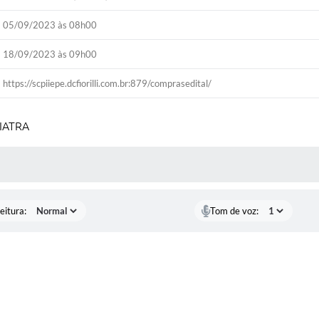
05/09/2023 às 08h00
18/09/2023 às 09h00
https://scpiiepe.dcfiorilli.com.br:879/comprasedital/
IATRA
 MÍDIAS
eitura:
Tom de voz: