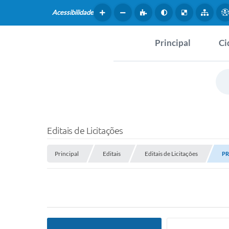
Acessibilidade
Principal
Ci
Hist
SERVIÇOS
Dad
Questionário de Mape
Map
Cultural
Editais de Licitações
Tur
Coleta virtual: Planej
Principal
Editais
Editais de Licitações
2027
PR
Mus
Arquivos para Downlo
Fer
Fundo Social de Solida
Iepê