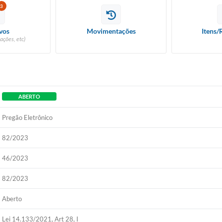
3
Diário Ofic
vos
Movimentações
Itens/
ações, etc)
Ouvidor
Concurso Pú
Newslett
ABERTO
Pregão Eletrônico
Contat
82/2023
Telefones Ú
46/2023
E-SIC
82/2023
Carta de Se
Aberto
Lei 14.133/2021, Art 28, I