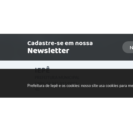
Cadastre-se em nossa
Newsletter
IEPÊ
PREFEITURA MUNICIPAL
CNPJ: 49.345.911/0001-
Prefeitura de Iepê e os cookies: nosso site usa cookies para 
40
LOCALIZAÇÃO:
Rua Minas Gerais, 274 Centro
CEP: 19640-015