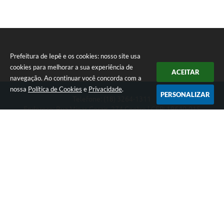
Prefeitura de Iepê e os cookies: nosso site usa
cookies para melhorar a sua experiência de
ACEITAR
navegação. Ao continuar você concorda com a
nossa
Política de Cookies
e
Privacidade
.
PERSONALIZAR
Telefone: (18) 3264-1311
Endereço: Rua Minas Gerais, 274 Centro | CEP: 19640-015
Atendimento de segunda-feira a sexta-feira das 08h às 11h e 13h
às 16h
CNPJ: 49.345.911/0001-40
Prefeitura de Iepê
Versão do Sistema:
3.5.3 - 19/06/2026
Portal atualizado em:
06/08/2026 10:17
Dados Abertos