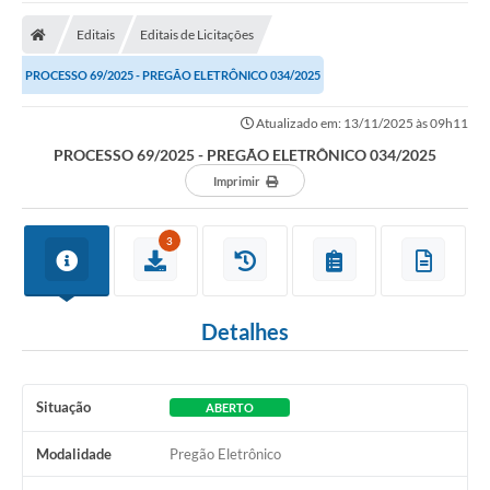
Cidade
Editais
Editais de Licitações
Editais
PROCESSO 69/2025 - PREGÃO ELETRÔNICO 034/2025
Serviços Públicos
Atualizado em: 13/11/2025 às 09h11
Carta de Serviços
PROCESSO 69/2025 - PREGÃO ELETRÔNICO 034/2025
Contato
Imprimir
Questionário de Mapeamento Cultural
3
Coleta virtual: Planejamento de 2027
Arquivos para Download
Detalhes
Fundo Social de Solidariedade de Iepê
Conselho Tutelar
Situação
ABERTO
Mapa de estradas rurais
Modalidade
Pregão Eletrônico
Veículos paralisados