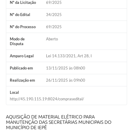
Nº da Licitação
69/2025
Coleta de Sugestões
Nº do Edital
34/2025
Orçamento Participativo
Nº do Processo
69/2025
Legislação
Modo de
Aberto
Disputa
Ouvidoria
Acessibilidade
Amparo Legal
Lei 14.133/2021, Art 28, I
Contratos
Publicado em
13/11/2025 às 08h00
Notícias
Realização em
26/11/2025 às 09h00
Secretarias
Local
http://45.190.115.19:8024/comprasedital/
Links
Serviços Online
AQUISIÇÃO DE MATERIAL ELÉTRICO PARA
MANUTENÇÃO DAS SECRETÁRIAS MUNICIPAIS DO
Telefones Úteis
MUNICÍPIO DE IEPÊ