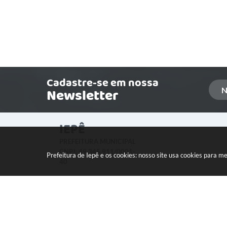
Cadastre-se em nossa
Newsletter
IEPÊ
PREFEITURA MUNICIPAL
CNPJ: 49.345.911/0001-
Prefeitura de Iepê e os cookies: nosso site usa cookies para 
40
LOCALIZAÇÃO:
Rua Minas Gerais, 274 Centro
CEP: 19640-015