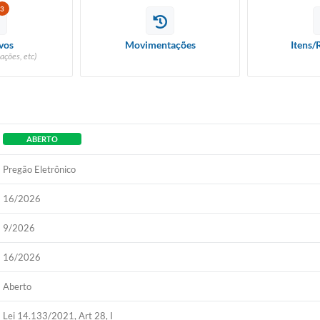
3
Diário Ofic
vos
Movimentações
Itens/
ações, etc)
Ouvidor
Concurso Pú
Newslett
ABERTO
Pregão Eletrônico
Contat
16/2026
Telefones Ú
9/2026
E-SIC
16/2026
Carta de Se
Aberto
Lei 14.133/2021, Art 28, I