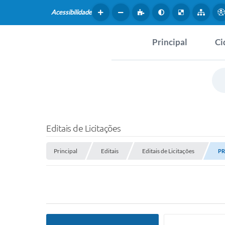
Acessibilidade
Principal
Ci
Hist
SERVIÇOS
Dad
Questionário de Mape
Map
Cultural
Editais de Licitações
Tur
Coleta virtual: Planej
Principal
Editais
Editais de Licitações
2027
PR
Mus
Arquivos para Downlo
Fer
Fundo Social de Solida
Iepê