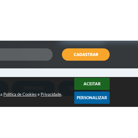
CADASTRAR
ACEITAR
EMPRESA
SERVIDOR
Nota Fiscal Eletrônica
Holerite Online
sa
Política de Cookies
e
Privacidade
.
PERSONALIZAR
Nota Fiscal Eletrônica MEI
Flowdocs
CONTATO:
Água e Esgoto
Contabilidade
(18) 3264-1311
contato@iepe.sp.gov.br
ISSQN
Contabil Terceiro Setor