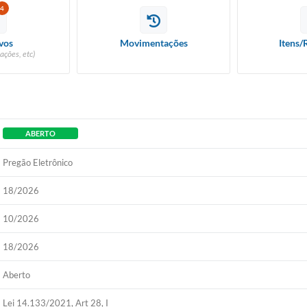
4
Diário Ofic
vos
Movimentações
Itens/
ações, etc)
Ouvidor
Concurso Pú
Newslett
ABERTO
Pregão Eletrônico
Contat
18/2026
Telefones Ú
10/2026
E-SIC
18/2026
Carta de Se
Aberto
Lei 14.133/2021, Art 28, I