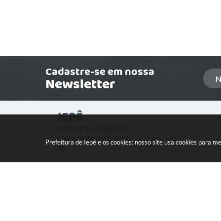
Cadastre-se em nossa
Newsletter
IEPÊ
PREFEITURA MUNICIPAL
CNPJ: 49.345.911/0001-
Prefeitura de Iepê e os cookies: nosso site usa cookies para 
40
LOCALIZAÇÃO:
Rua Minas Gerais, 274 Centro
CEP: 19640-015