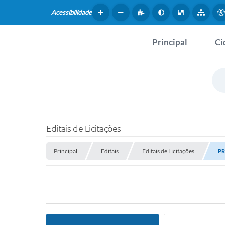
Acessibilidade
Principal
Ci
Hist
SERVIÇOS
Dad
Questionário de Mape
Map
Cultural
Editais de Licitações
Tur
Coleta virtual: Planej
Principal
Editais
Editais de Licitações
2027
PR
Mus
Arquivos para Downlo
Fer
Fundo Social de Solida
Iepê