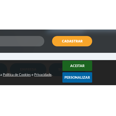
CADASTRAR
ACEITAR
EMPRESA
SERVIDOR
Nota Fiscal Eletrônica
Holerite Online
sa
Política de Cookies
e
Privacidade
.
PERSONALIZAR
Nota Fiscal Eletrônica MEI
Flowdocs
CONTATO:
Água e Esgoto
Contabilidade
(18) 3264-1311
contato@iepe.sp.gov.br
ISSQN
Contabil Terceiro Setor