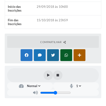
Início das
29/09/2018 às 10h00
Coleta de Sugestões
Inscrições
Orçamento Participativo
Fim das
15/10/2018 às 23h59
Inscrições
Legislação
Ouvidoria
COMPARTILHAR
Acessibilidade
Contratos
Notícias
Secretarias
Links
Serviços Online
Telefones Úteis