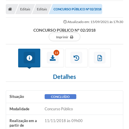
Cidade
Editais
Editais
CONCURSO PÚBLICO N° 02/2018
Editais
Atualizado em: 15/09/2021 às 17h30
Serviços Públicos
CONCURSO PÚBLICO N° 02/2018
Carta de Serviços
Imprimir
Contato
13
Questionário de Mapeamento Cultural
Coleta virtual: Planejamento de 2027
Detalhes
Arquivos para Download
Fundo Social de Solidariedade de Iepê
Situação
CONCLUÍDO
Conselho Tutelar
Modalidade
Concurso Público
Mapa de estradas rurais
Realização em a
11/11/2018 às 09h00
partir de
Veículos paralisados