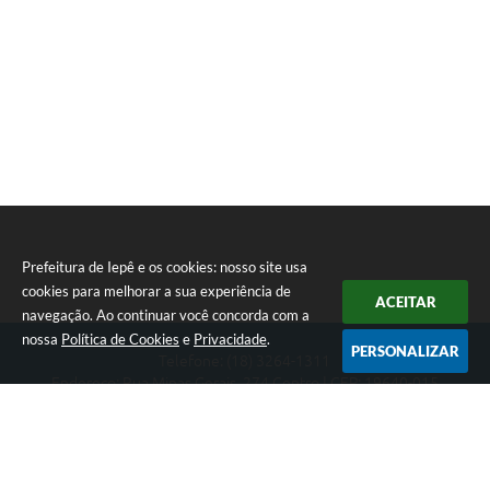
A Prefeitura
Serviço de Informação ao Cidadão (SIC)
Diário Oficial
Prefeitura de Iepê e os cookies: nosso site usa
cookies para melhorar a sua experiência de
ACEITAR
navegação. Ao continuar você concorda com a
nossa
Política de Cookies
e
Privacidade
.
PERSONALIZAR
Telefone: (18) 3264-1311
Endereço: Rua Minas Gerais, 274 Centro | CEP: 19640-015
Atendimento de segunda-feira a sexta-feira das 08h às 11h e 13h
às 16h
CNPJ: 49.345.911/0001-40
Prefeitura de Iepê