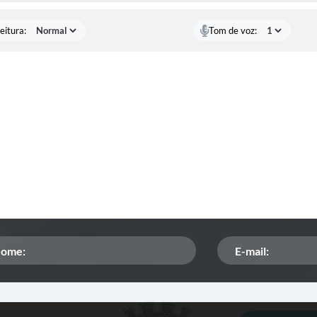
eitura:
Tom de voz: