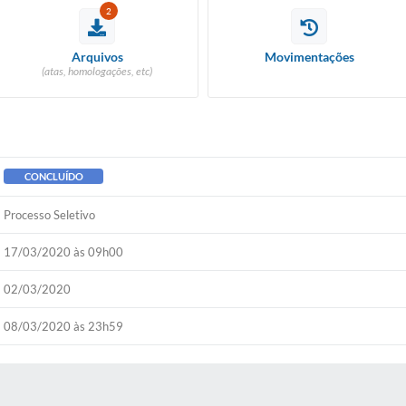
2
Diário Ofic
Arquivos
Movimentações
(atas, homologações, etc)
Ouvidor
Concurso Pú
Newslett
CONCLUÍDO
Processo Seletivo
Contat
17/03/2020 às 09h00
Telefones Ú
02/03/2020
E-SIC
08/03/2020 às 23h59
Carta de Se
 MÍDIAS