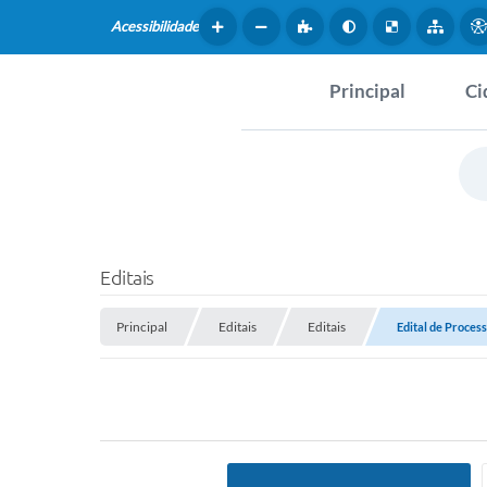
Acessibilidade
Principal
Ci
Hist
SERVIÇOS
Dad
Questionário de Mape
Map
Cultural
Editais
Tur
Coleta virtual: Planej
Principal
Editais
Editais
2027
Edital de Proces
Mus
Arquivos para Downlo
Fer
Fundo Social de Solida
Iepê