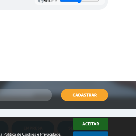
Volume
CADASTRAR
ACEITAR
EMPRESA
SERVIDOR
Nota Fiscal Eletrônica
Holerite Online
sa
Política de Cookies
e
Privacidade
.