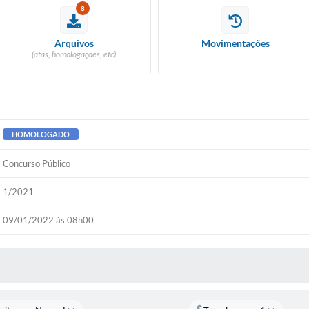
8
Diário Ofic
Arquivos
Movimentações
(atas, homologações, etc)
Ouvidor
Concurso Pú
Newslett
HOMOLOGADO
Concurso Público
Contat
1/2021
Telefones Ú
09/01/2022 às 08h00
E-SIC
 MÍDIAS
Carta de Se