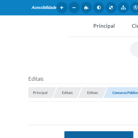
Acessibilidade
Principal
Ci
Hist
SERVIÇOS
Dad
Questionário de Mape
Map
Cultural
Editais
Tur
Coleta virtual: Planej
Principal
Editais
Editais
2027
Concurso Públic
Mus
Arquivos para Downlo
Fer
Fundo Social de Solida
Iepê