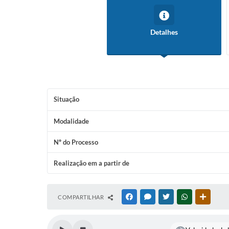
Conselho Tutelar
Detalhes
Situação
Modalidade
Nº do Processo
Realização em a partir de
COMPARTILHAR
FACEBOOK
MESSENGER
TWITTER
WHATSAPP
OUTRAS