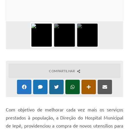
Coleta de Sugestões
Orçamento Participativo
Legislação
Ouvidoria
Acessibilidade
Contratos
COMPARTILHAR
Notícias
Secretarias
Links
Com objetivo de melhorar cada vez mais os serviços
Serviços Online
prestados à população, a Direção do Hospital Municipal
Telefones Úteis
de Iepê, providenciou a compra de novos utensílios para