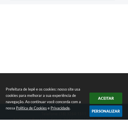
Prefeitura de Iepê e os cookies: nosso site usa
cookies para melhorar a sua experiência de
ACEITAR
navegação. Ao continuar você concorda com a
nossa
Política de Cookies
e
Privacidade
.
PERSONALIZAR
Telefone: (18) 3264-1311
Endereço: Rua Minas Gerais, 274 Centro | CEP: 19640-015
Atendimento de segunda-feira a sexta-feira das 08h às 11h e 13h