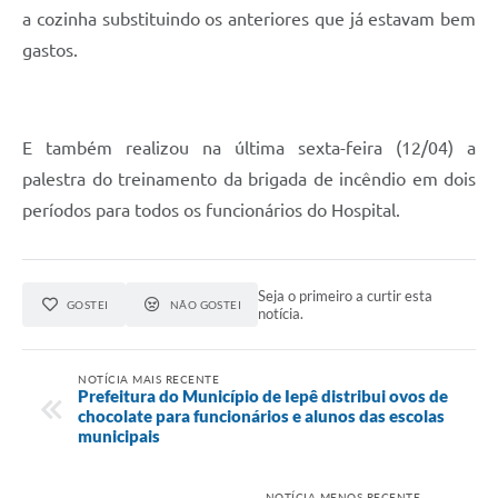
A Prefeitura
a cozinha substituindo os anteriores que já estavam bem
gastos.
Serviço de Informação ao Cidadão (SIC)
Diário Oficial
E também realizou na última sexta-feira (12/04) a
palestra do treinamento da brigada de incêndio em dois
períodos para todos os funcionários do Hospital.
Seja o primeiro a curtir esta
GOSTEI
NÃO GOSTEI
notícia.
NOTÍCIA MAIS RECENTE
Prefeitura do Município de Iepê distribui ovos de
chocolate para funcionários e alunos das escolas
municipais
NOTÍCIA MENOS RECENTE