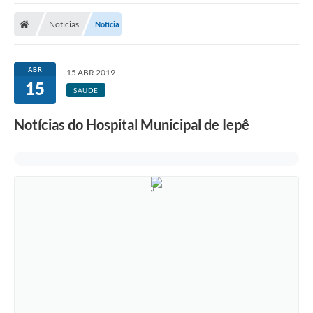
Cidade
Notícias
Notícia
Editais
Serviços Públicos
ABR
15 ABR 2019
15
Carta de Serviços
SAÚDE
Contato
Notícias do Hospital Municipal de Iepê
Questionário de Mapeamento Cultural
Coleta virtual: Planejamento de 2027
Arquivos para Download
Fundo Social de Solidariedade de Iepê
Conselho Tutelar
Mapa de estradas rurais
Veículos paralisados