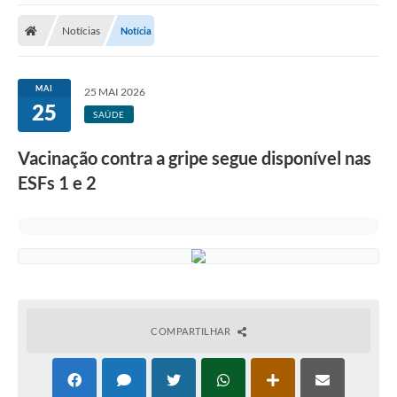
Cidade
Notícias
Notícia
Editais
Serviços Públicos
MAI
25 MAI 2026
25
Carta de Serviços
SAÚDE
Contato
Vacinação contra a gripe segue disponível nas
ESFs 1 e 2
Questionário de Mapeamento Cultural
Coleta virtual: Planejamento de 2027
Arquivos para Download
Fundo Social de Solidariedade de Iepê
Conselho Tutelar
COMPARTILHAR
Mapa de estradas rurais
Veículos paralisados