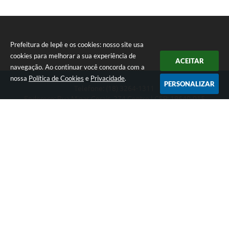
Prefeitura de Iepê e os cookies: nosso site usa
cookies para melhorar a sua experiência de
ACEITAR
navegação. Ao continuar você concorda com a
nossa
Política de Cookies
e
Privacidade
.
PERSONALIZAR
Telefone: (18) 3264-1311
Endereço: Rua Minas Gerais, 274 Centro | CEP: 19640-015
Atendimento de segunda-feira a sexta-feira das 08h às 11h e 13h
às 16h
CNPJ: 49.345.911/0001-40
Prefeitura de Iepê
Versão do Sistema:
3.5.3 - 19/06/2026
Portal atualizado em:
07/08/2026 16:10
Dados Abertos