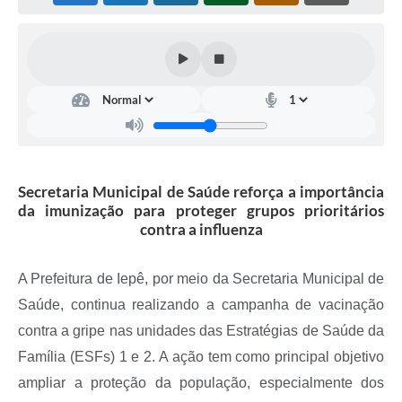
Coleta de Sugestões
Orçamento Participativo
Legislação
Ouvidoria
Acessibilidade
Secretaria Municipal de Saúde reforça a importância
Contratos
da imunização para proteger grupos prioritários
contra a influenza
Notícias
Secretarias
A Prefeitura de Iepê, por meio da Secretaria Municipal de
Saúde, continua realizando a campanha de vacinação
Links
contra a gripe nas unidades das Estratégias de Saúde da
Serviços Online
Família (ESFs) 1 e 2. A ação tem como principal objetivo
Telefones Úteis
ampliar a proteção da população, especialmente dos