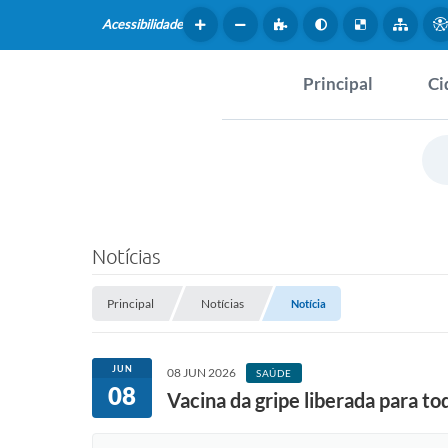
Acessibilidade
Principal
Ci
Hist
SERVIÇOS
Dad
Questionário de Mape
Map
Cultural
Notícias
Tur
Coleta virtual: Planej
2027
Principal
Notícias
Notícia
Mus
Arquivos para Downlo
Fer
JUN
08 JUN 2026
SAÚDE
08
Fundo Social de Solida
Vacina da gripe liberada para t
Iepê