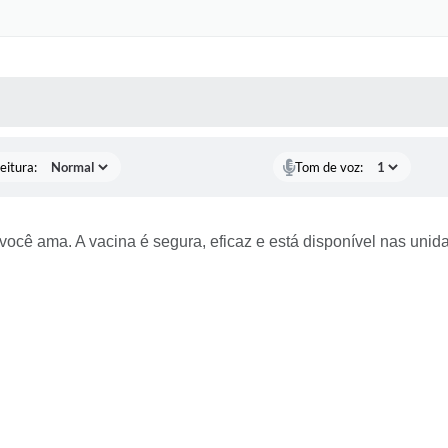
 MÍDIAS
RECEBA NOTÍCIAS
eitura:
Tom de voz:
 você ama. A vacina é segura, eficaz e está disponível nas uni