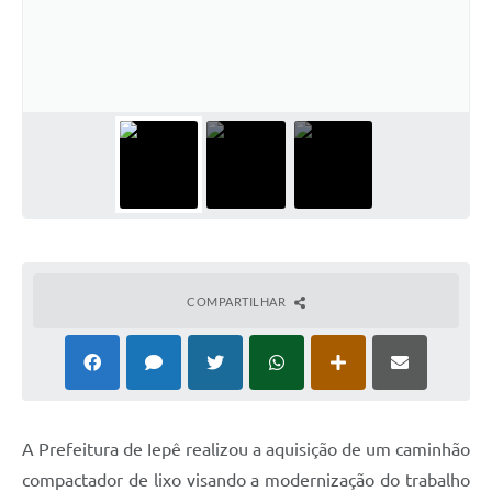
Coleta de Sugestões
Orçamento Participativo
Legislação
Ouvidoria
Acessibilidade
Contratos
Notícias
COMPARTILHAR
Secretarias
Links
Serviços Online
A Prefeitura de Iepê realizou a aquisição de um caminhão
Telefones Úteis
compactador de lixo visando a modernização do trabalho