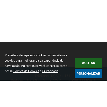
Prefeitura de Iepê e os cookies: nosso site usa
cookies para melhorar a sua experiência de
ACEITAR
navegação. Ao continuar você concorda com a
nossa
Política de Cookies
e
Privacidade
.
PERSONALIZAR
Telefone: (18) 3264-1311
Endereço: Rua Minas Gerais, 274 Centro | CEP: 19640-015
Atendimento de segunda-feira a sexta-feira das 08h às 11h e 13h
às 16h
CNPJ: 49.345.911/0001-40
Prefeitura de Iepê