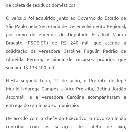
A Prefeitura
de coleta de resíduos domésticos.
Serviço de Informação ao Cidadão (SIC)
O veículo foi adquirido junto ao Governo do Estado de
São Paulo pela Secretaria de Desenvolvimento Regional,
Diário Oficial
por meio de emenda do Deputado Estadual Mauro
Bragato (PSDB-SP) de R$ 240 mil, que atende a
solicitação da vereadora Caroline Fugulin Pedrão de
Almeida Pereira, e ainda de recursos próprios que
somam R$ 133.400 mil.
Nesta segunda-feira, 12 de julho, o Prefeito de Iepê
Murilo Nóbrega Campos, a Vice-Prefeita, Betina Jordão
Jacomelli e a vereadora Caroline acompanharam a
entrega do caminhão ao município.
De acordo com o chefe do Executivo, o novo caminhão
contribui com os serviços de coleta de lixo,