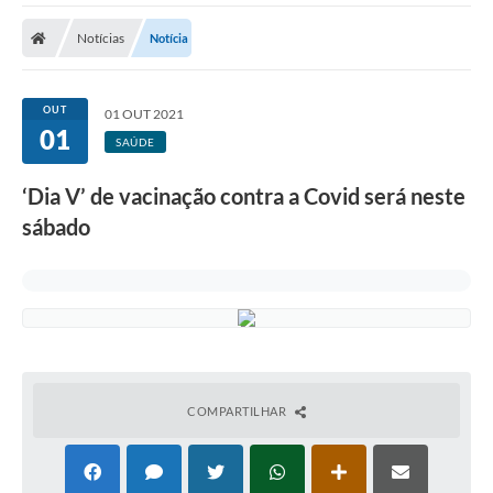
Cidade
Notícias
Notícia
Editais
Serviços Públicos
OUT
01 OUT 2021
01
Carta de Serviços
SAÚDE
Contato
‘Dia V’ de vacinação contra a Covid será neste
sábado
Questionário de Mapeamento Cultural
Coleta virtual: Planejamento de 2027
Arquivos para Download
Fundo Social de Solidariedade de Iepê
Conselho Tutelar
COMPARTILHAR
Mapa de estradas rurais
Veículos paralisados