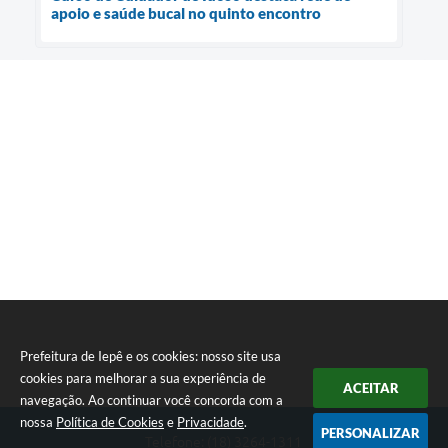
apoio e saúde bucal no quinto encontro
Prefeitura de Iepê e os cookies: nosso site usa
cookies para melhorar a sua experiência de
ACEITAR
navegação. Ao continuar você concorda com a
nossa
Política de Cookies
e
Privacidade
.
PERSONALIZAR
Telefone: (18) 3264-1311