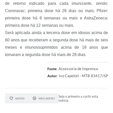
A Prefeitura
de retorno indicado para cada imunizante, sendo:
Coronavac: primeira dose há 28 dias ou mais; Pfizer:
Serviço de Informação ao Cidadão (SIC)
primeira dose há 8 semanas ou mais e AstraZeneca:
Diário Oficial
primeira dose há 12 semanas ou mais.
Será aplicada ainda a terceira dose em idosos acima de
60 anos que receberam a segunda dose há mais de seis
meses e imunossuprimidos acima de 18 anos que
tomaram a segunda dose há mais de 28 dias.
Assessoria de Imprensa
Fonte:
Ivo Capeloti - MTB 83417/SP
Autor:
Seja o primeiro a curtir esta
GOSTEI
NÃO GOSTEI
notícia.