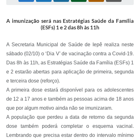
Coleta de Sugestões
A imunização será nas Estratégias Saúde da Família
Orçamento Participativo
(ESFs) 1 e 2 das 8h às 11h
Legislação
A Secretaria Municipal de Saúde de Iepê realiza neste
Ouvidoria
sábado (02/10) o ‘Dia V’ de vacinação contra a Covid-19.
Acessibilidade
Das 8h às 11h, as Estratégias Saúde da Família (ESFs) 1
Contratos
e 2 estarão abertas para aplicação de primeira, segunda
e terceira dose (reforço).
Notícias
A primeira dose estará disponível para os adolescentes
Secretarias
de 12 a 17 anos e também as pessoas acima de 18 anos
Links
que por algum motivo ainda não se imunizaram.
A população que perdeu a data de retorno da segunda
Serviços Online
dose também poderá completar o esquema vacinal.
Telefones Úteis
Lembrando que precisa estar dentro do intervalo mínimo