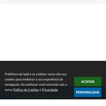
Prefeitura de Iepê e os cookies: nosso site usa
cookies para melhorar a sua experiência de
ACEITAR
navegação. Ao continuar você concorda com a
nossa
Política de Cookies
e
Privacidade
.
PERSONALIZAR
Telefone: (18) 3264-1311
Endereço: Rua Minas Gerais, 274 Centro | CEP: 19640-015
Atendimento de segunda-feira a sexta-feira das 08h às 11h e 13h