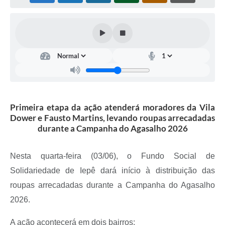
Coleta de Sugestões
Orçamento Participativo
Legislação
Ouvidoria
Acessibilidade
Primeira etapa da ação atenderá moradores da Vila
Contratos
Dower e Fausto Martins, levando roupas arrecadadas
durante a Campanha do Agasalho 2026
Notícias
Secretarias
Nesta quarta-feira (03/06), o Fundo Social de
Solidariedade de Iepê dará início à distribuição das
Links
roupas arrecadadas durante a Campanha do Agasalho
Serviços Online
2026.
Telefones Úteis
A ação acontecerá em dois bairros: