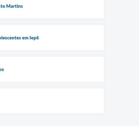
sto Martins
olescentes em Iepê
os