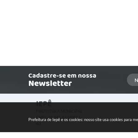
Cadastre-se em nossa
Newsletter
IEPÊ
PREFEITURA MUNICIPAL
CNPJ: 49.345.911/0001-
Prefeitura de Iepê e os cookies: nosso site usa cookies para 
40