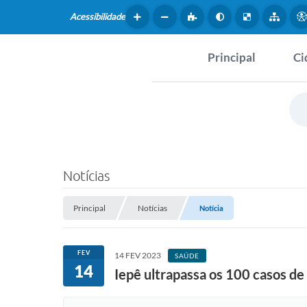
Acessibilidade
Principal
Ci
Hist
SERVIÇOS
Dad
Questionário de Mape
Map
Cultural
Notícias
Tur
Coleta virtual: Planej
2027
Principal
Notícias
Notícia
Mus
Arquivos para Downlo
Fer
FEV
14 FEV 2023
SAÚDE
14
Fundo Social de Solida
Iepê ultrapassa os 100 casos d
Iepê