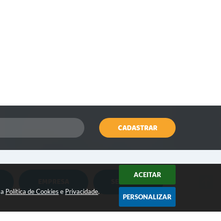
CADASTRAR
ACEITAR
EMPRESA
SERVIDOR
Nota Fiscal Eletrônica
Holerite Online
sa
Política de Cookies
e
Privacidade
.
PERSONALIZAR
Nota Fiscal Eletrônica MEI
Flowdocs