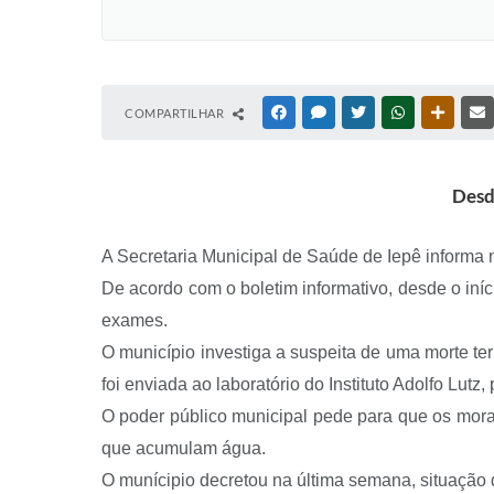
COMPARTILHAR
FACEBOOK
MESSENGER
TWITTER
WHATSAPP
OUTRAS
Desd
A Secretaria Municipal de Saúde de Iepê informa n
De acordo com o boletim informativo, desde o in
exames.
O município investiga a suspeita de uma morte te
foi enviada ao laboratório do Instituto Adolfo Lutz
O poder público municipal pede para que os morad
que acumulam água.
O munícipio decretou na última semana, situaçã