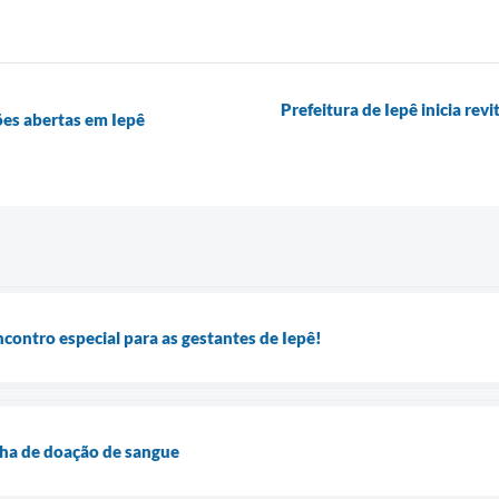
Prefeitura de Iepê inicia rev
ões abertas em Iepê
ontro especial para as gestantes de Iepê!
a de doação de sangue