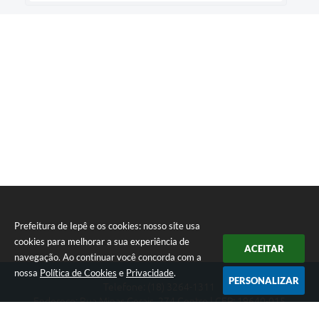
Prefeitura de Iepê e os cookies: nosso site usa
cookies para melhorar a sua experiência de
ACEITAR
navegação. Ao continuar você concorda com a
nossa
Política de Cookies
e
Privacidade
.
PERSONALIZAR
Telefone: (18) 3264-1311
Endereço: Rua Minas Gerais, 274 Centro | CEP: 19640-015
Atendimento de segunda-feira a sexta-feira das 08h às 11h e 13h