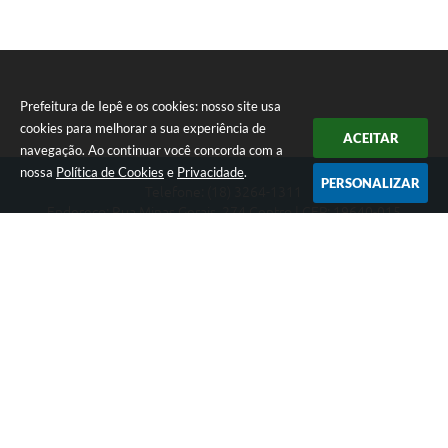
Prefeitura de Iepê e os cookies: nosso site usa
cookies para melhorar a sua experiência de
ACEITAR
navegação. Ao continuar você concorda com a
nossa
Política de Cookies
e
Privacidade
.
PERSONALIZAR
Telefone: (18) 3264-1311
Endereço: Rua Minas Gerais, 274 Centro | CEP: 19640-015
Atendimento de segunda-feira a sexta-feira das 08h às 11h e 13h
às 16h
CNPJ: 49.345.911/0001-40
Prefeitura de Iepê
Versão do Sistema:
3.5.3 - 19/06/2026
Portal atualizado em:
07/08/2026 11:59
Dados Abertos