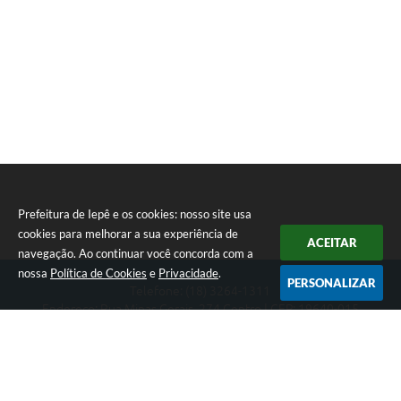
Prefeitura de Iepê e os cookies: nosso site usa
cookies para melhorar a sua experiência de
ACEITAR
navegação. Ao continuar você concorda com a
nossa
Política de Cookies
e
Privacidade
.
PERSONALIZAR
Telefone: (18) 3264-1311
Endereço: Rua Minas Gerais, 274 Centro | CEP: 19640-015
Atendimento de segunda-feira a sexta-feira das 08h às 11h e 13h
às 16h
CNPJ: 49.345.911/0001-40
Prefeitura de Iepê