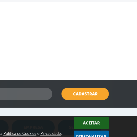
CADASTRAR
ACEITAR
EMPRESA
SERVIDOR
Nota Fiscal Eletrônica
Holerite Online
sa
Política de Cookies
e
Privacidade
.
PERSONALIZAR