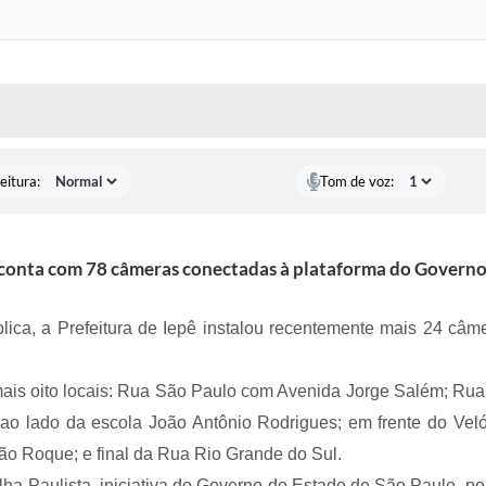
 MÍDIAS
RECEBA NOTÍCIAS
eitura:
Tom de voz:
 conta com 78 câmeras conectadas à plataforma do Governo
ca, a Prefeitura de Iepê instalou recentemente mais 24 câm
ais oito locais: Rua São Paulo com Avenida Jorge Salém; Ru
o lado da escola João Antônio Rodrigues; em frente do Velóri
São Roque; e final da Rua Rio Grande do Sul.
ha Paulista, iniciativa do Governo do Estado de São Paulo, p