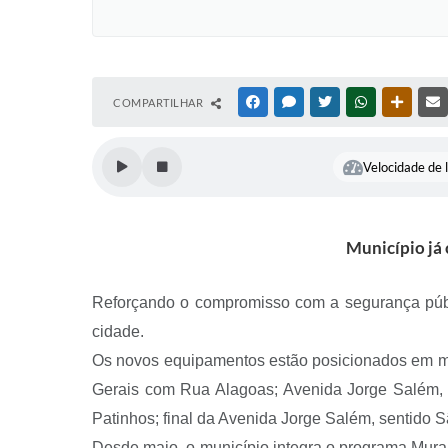
COMPARTILHAR
FACEBOOK
MESSENGER
TWITTER
WHATSAPP
OUTRAS
Velocidade de l
Município já
Reforçando o compromisso com a segurança públi
cidade.
Os novos equipamentos estão posicionados em m
Gerais com Rua Alagoas; Avenida Jorge Salém, a
Patinhos; final da Avenida Jorge Salém, sentido 
Desde maio, o município integra o programa Mural