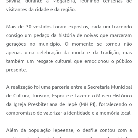
Silvina, durante a Megafeira, reunindo centenas de
A Prefeitura
visitantes da cidade e da região.
Serviço de Informação ao Cidadão (SIC)
Mais de 30 vestidos foram expostos, cada um trazendo
Diário Oficial
consigo um pedaço da história de noivas que marcaram
gerações no município. O momento se tornou não
apenas uma celebração da moda e da tradição, mas
também um resgate cultural que emocionou o público
presente.
A realização foi uma parceria entre a Secretaria Municipal
de Cultura, Turismo, Esporte e Lazer e o Museu Histórico
da Igreja Presbiteriana de Iepê (MHIPI), fortalecendo o
compromisso de valorizar a identidade e a memória local.
Além da população iepeense, o desfile contou com a