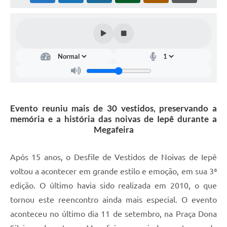
Coleta de Sugestões
Orçamento Participativo
Legislação
Ouvidoria
Acessibilidade
Evento reuniu mais de 30 vestidos, preservando a
Contratos
memória e a história das noivas de Iepê durante a
Megafeira
Notícias
Secretarias
Após 15 anos, o Desfile de Vestidos de Noivas de Iepê
voltou a acontecer em grande estilo e emoção, em sua 3ª
Links
edição. O último havia sido realizada em 2010, o que
Serviços Online
tornou este reencontro ainda mais especial. O evento
aconteceu no último dia 11 de setembro, na Praça Dona
Telefones Úteis