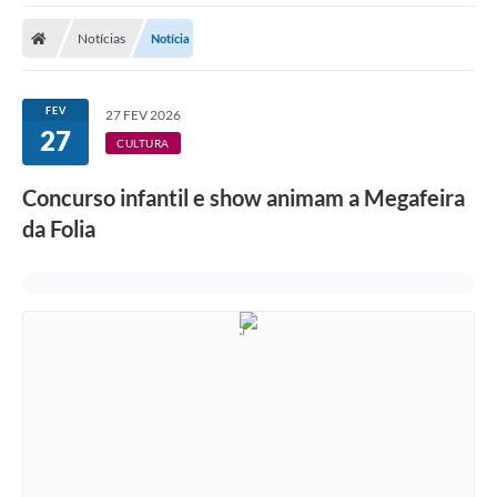
Cidade
Notícias
Notícia
Editais
Serviços Públicos
FEV
27 FEV 2026
27
Carta de Serviços
CULTURA
Contato
Concurso infantil e show animam a Megafeira
da Folia
Questionário de Mapeamento Cultural
Coleta virtual: Planejamento de 2027
Arquivos para Download
Fundo Social de Solidariedade de Iepê
Conselho Tutelar
Mapa de estradas rurais
Veículos paralisados