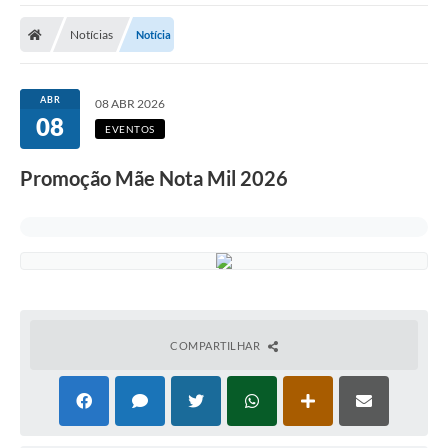
Cidade
Notícias
Notícia
Editais
Serviços Públicos
ABR
08 ABR 2026
08
Carta de Serviços
EVENTOS
Contato
Promoção Mãe Nota Mil 2026
Questionário de Mapeamento Cultural
Coleta virtual: Planejamento de 2027
Arquivos para Download
Fundo Social de Solidariedade de Iepê
COMPARTILHAR
Conselho Tutelar
Mapa de estradas rurais
Veículos paralisados