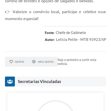
sorteio de brindes e opções de salgados e bebidas.
A Prefeitura
👉 Valorize o comércio local, participe e celebre esse
Serviço de Informação ao Cidadão (SIC)
momento especial!
Diário Oficial
Chefe de Gabinete
Fonte:
Letícia Petile - MTB 93923/SP
Autor:
Seja o primeiro a curtir esta
GOSTEI
NÃO GOSTEI
notícia.
Secretarias Vinculadas