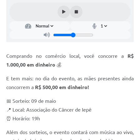
Coleta de Sugestões
Orçamento Participativo
Legislação
Ouvidoria
Comprando no comércio local, você concorre a
R$
Acessibilidade
1.000,00 em dinheiro
💰
Contratos
E tem mais: no dia do evento, as mães presentes ainda
Notícias
concorrem a
R$ 500,00 em dinheiro!
Secretarias
📅 Sorteio: 09 de maio
Links
📍 Local: Associação do Câncer de Iepê
⏰ Horário: 19h
Serviços Online
Telefones Úteis
Além dos sorteios, o evento contará com música ao vivo,