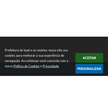
Prefeitura de Iepê e os cookies: nosso site usa
cookies para melhorar a sua experiência de
ACEITAR
navegação. Ao continuar você concorda com a
nossa
Política de Cookies
e
Privacidade
.
PERSONALIZAR
Telefone: (18) 3264-1311
Endereço: Rua Minas Gerais, 274 Centro | CEP: 19640-015
Atendimento de segunda-feira a sexta-feira das 08h às 11h e 13h
às 16h
CNPJ: 49.345.911/0001-40
Prefeitura de Iepê