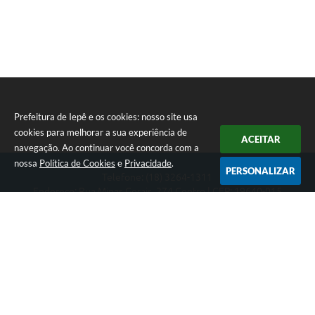
Prefeitura de Iepê e os cookies: nosso site usa
cookies para melhorar a sua experiência de
ACEITAR
navegação. Ao continuar você concorda com a
nossa
Política de Cookies
e
Privacidade
.
PERSONALIZAR
Telefone: (18) 3264-1311
Endereço: Rua Minas Gerais, 274 Centro | CEP: 19640-015
Atendimento de segunda-feira a sexta-feira das 08h às 11h e 13h
às 16h
CNPJ: 49.345.911/0001-40
Prefeitura de Iepê
Versão do Sistema:
3.5.3 - 19/06/2026
Portal atualizado em:
07/08/2026 16:10