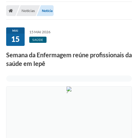
Cidade
Notícias
Notícia
Editais
Serviços Públicos
MAI
15 MAI 2026
15
Carta de Serviços
SAÚDE
Contato
Semana da Enfermagem reúne profissionais da
saúde em Iepê
Questionário de Mapeamento Cultural
Coleta virtual: Planejamento de 2027
Arquivos para Download
Fundo Social de Solidariedade de Iepê
Conselho Tutelar
Mapa de estradas rurais
Veículos paralisados