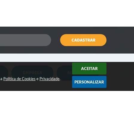
CADASTRAR
ACEITAR
EMPRESA
SERVIDOR
Nota Fiscal Eletrônica
Holerite Online
sa
Política de Cookies
e
Privacidade
.
PERSONALIZAR
Nota Fiscal Eletrônica MEI
Flowdocs
CONTATO:
Água e Esgoto
Contabilidade
(18) 3264-1311
contato@iepe.sp.gov.br
ISSQN
Contabil Terceiro Setor
/2026 14:44