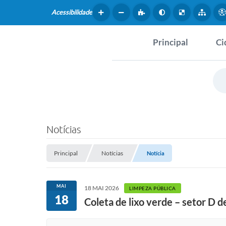
Acessibilidade
Principal
Ci
Hist
SERVIÇOS
Dad
Questionário de Mape
Map
Cultural
Notícias
Tur
Coleta virtual: Planej
2027
Principal
Notícias
Notícia
Mus
Arquivos para Downlo
Fer
MAI
18 MAI 2026
LIMPEZA PÚBLICA
18
Fundo Social de Solida
Coleta de lixo verde – setor D 
Iepê