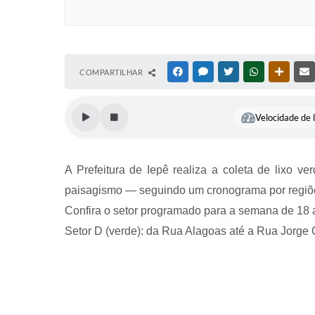
COMPARTILHAR
FACEBOOK
MESSENGER
TWITTER
WHATSAPP
OUTRAS
Velocidade de l
A Prefeitura de Iepê realiza a coleta de lixo 
paisagismo — seguindo um cronograma por regiõe
Confira o setor programado para a semana de 18 
Setor D (verde): da Rua Alagoas até a Rua Jorge 