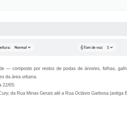
 MÍDIAS
RECEBA NOTÍCIAS
eitura:
Tom de voz:
verde — composto por restos de podas de árvores, folhas, gal
s da área urbana.
a 22/05:
Cury; da Rua Minas Gerais até a Rua Octávio Garbosa (antiga 