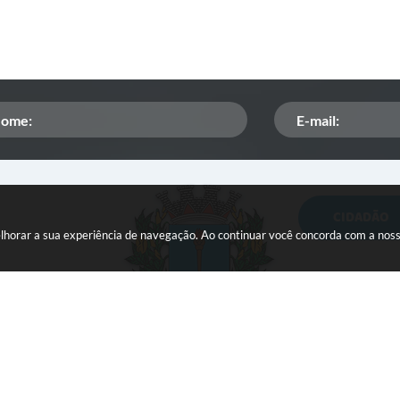
CIDADÃO
Orçamento Participativo
melhorar a sua experiência de navegação. Ao continuar você concorda com a nos
ISSQN
Tributação
Veículos paralisados
 do Sistema:
3.5.3 - 19/06/2026
Portal atualizado em:
06/08