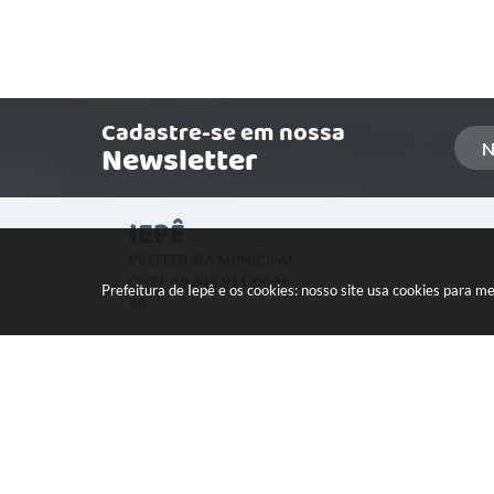
Cadastre-se em nossa
Newsletter
IEPÊ
PREFEITURA MUNICIPAL
CNPJ: 49.345.911/0001-
Prefeitura de Iepê e os cookies: nosso site usa cookies para 
40
LOCALIZAÇÃO:
Rua Minas Gerais, 274 Centro
CEP: 19640-015
Versão