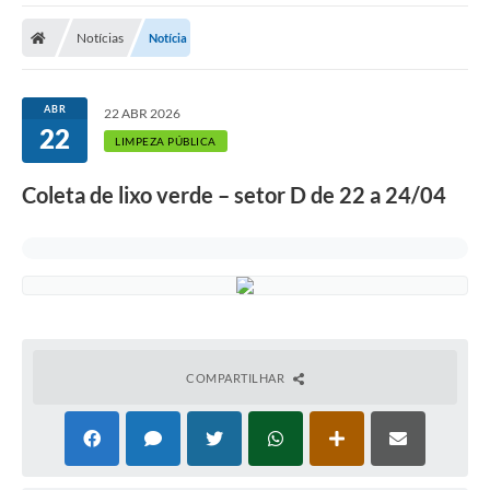
Cidade
Notícias
Notícia
Editais
Serviços Públicos
ABR
22 ABR 2026
22
Carta de Serviços
LIMPEZA PÚBLICA
Contato
Coleta de lixo verde – setor D de 22 a 24/04
Questionário de Mapeamento Cultural
Coleta virtual: Planejamento de 2027
Arquivos para Download
Fundo Social de Solidariedade de Iepê
COMPARTILHAR
Conselho Tutelar
Mapa de estradas rurais
Veículos paralisados