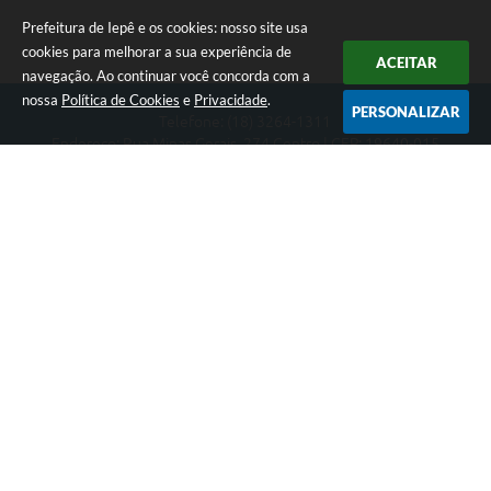
Prefeitura de Iepê e os cookies: nosso site usa
cookies para melhorar a sua experiência de
ACEITAR
navegação. Ao continuar você concorda com a
nossa
Política de Cookies
e
Privacidade
.
PERSONALIZAR
Telefone: (18) 3264-1311
Endereço: Rua Minas Gerais, 274 Centro | CEP: 19640-015
Atendimento de segunda-feira a sexta-feira das 08h às 11h e 13h
às 16h
CNPJ: 49.345.911/0001-40
Prefeitura de Iepê
Versão do Sistema:
3.5.3 - 19/06/2026
Portal atualizado em:
07/08/2026 16:10
Dados Abertos
Copyright Instar - 2006-2026. Todos os direitos reservados -
Instar Tecnologia