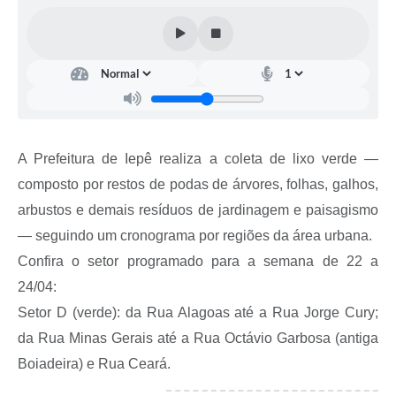
Coleta de Sugestões
Orçamento Participativo
Legislação
Ouvidoria
A Prefeitura de Iepê realiza a coleta de lixo verde —
Acessibilidade
composto por restos de podas de árvores, folhas, galhos,
Contratos
arbustos e demais resíduos de jardinagem e paisagismo
Notícias
— seguindo um cronograma por regiões da área urbana.
Confira o setor programado para a semana de 22 a
Secretarias
24/04:
Links
Setor D (verde): da Rua Alagoas até a Rua Jorge Cury;
da Rua Minas Gerais até a Rua Octávio Garbosa (antiga
Serviços Online
Boiadeira) e Rua Ceará.
Telefones Úteis