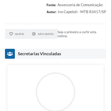
A Prefeitura
Assessoria de Comunicação
Fonte:
Ivo Capeloti - MTB 83417/SP
Autor:
Serviço de Informação ao Cidadão (SIC)
Diário Oficial
Seja o primeiro a curtir esta
GOSTEI
NÃO GOSTEI
notícia.
Secretarias Vinculadas