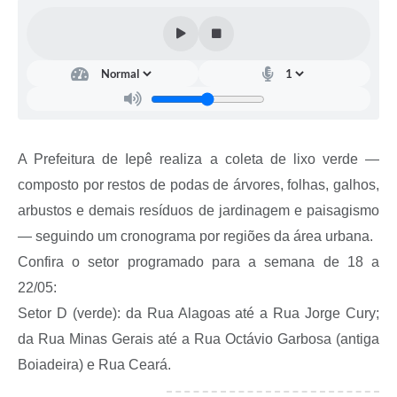
Coleta de Sugestões
Orçamento Participativo
Legislação
Ouvidoria
A Prefeitura de Iepê realiza a coleta de lixo verde —
Acessibilidade
composto por restos de podas de árvores, folhas, galhos,
Contratos
arbustos e demais resíduos de jardinagem e paisagismo
Notícias
— seguindo um cronograma por regiões da área urbana.
Confira o setor programado para a semana de 18 a
Secretarias
22/05:
Links
Setor D (verde): da Rua Alagoas até a Rua Jorge Cury;
da Rua Minas Gerais até a Rua Octávio Garbosa (antiga
Serviços Online
Boiadeira) e Rua Ceará.
Telefones Úteis