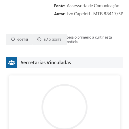
A Prefeitura
Assessoria de Comunicação
Fonte:
Ivo Capeloti - MTB 83417/SP
Autor:
Serviço de Informação ao Cidadão (SIC)
Diário Oficial
Seja o primeiro a curtir esta
GOSTEI
NÃO GOSTEI
notícia.
Secretarias Vinculadas