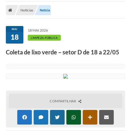
Cidade
Notícias
Notícia
Editais
Serviços Públicos
MAI
18 MAI 2026
18
Carta de Serviços
LIMPEZA PÚBLICA
Contato
Coleta de lixo verde – setor D de 18 a 22/05
Questionário de Mapeamento Cultural
Coleta virtual: Planejamento de 2027
Arquivos para Download
Fundo Social de Solidariedade de Iepê
COMPARTILHAR
Conselho Tutelar
Mapa de estradas rurais
Veículos paralisados