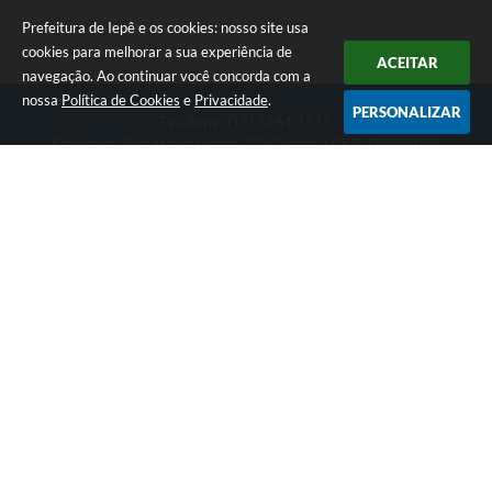
Prefeitura de Iepê e os cookies: nosso site usa
cookies para melhorar a sua experiência de
ACEITAR
navegação. Ao continuar você concorda com a
nossa
Política de Cookies
e
Privacidade
.
PERSONALIZAR
Telefone: (18) 3264-1311
Endereço: Rua Minas Gerais, 274 Centro | CEP: 19640-015
Atendimento de segunda-feira a sexta-feira das 08h às 11h e 13h
às 16h
CNPJ: 49.345.911/0001-40
Prefeitura de Iepê
Versão do Sistema:
3.5.3 - 19/06/2026
Portal atualizado em:
07/08/2026 16:10
Dados Abertos
Copyright Instar - 2006-2026. Todos os direitos reservados -
Instar Tecnologia