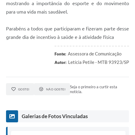
mostrando a importância do esporte e do movimento
A Prefeitura
para uma vida mais saudável.
Serviço de Informação ao Cidadão (SIC)
Diário Oficial
Parabéns a todos que participaram e fizeram parte desse
grande dia de incentivo à saúde e à atividade física
Assessora de Comunicação
Fonte:
Letícia Petile - MTB 93923/SP
Autor:
Seja o primeiro a curtir esta
GOSTEI
NÃO GOSTEI
notícia.
Galerias de Fotos Vinculadas