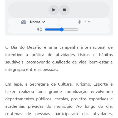
Coleta de Sugestões
Orçamento Participativo
Legislação
Ouvidoria
O Dia do Desafio é uma campanha internacional de
Acessibilidade
incentivo à prática de atividades físicas e hábitos
Contratos
saudáveis, promovendo qualidade de vida, bem-estar e
integração entre as pessoas.
Notícias
Secretarias
Em Iepê, a Secretaria de Cultura, Turismo, Esporte e
Links
Lazer realizou uma grande mobilização envolvendo
departamentos públicos, escolas, projetos esportivos e
Serviços Online
academias privadas do município. Ao longo do dia,
Telefones Úteis
centenas de pessoas participaram das atividades,