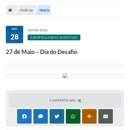
Cidade
Notícias
Notícia
Editais
Serviços Públicos
MAI
28 MAI 2026
28
Carta de Serviços
ESPORTES,LAZER E JUVENTUDE
Contato
27 de Maio – Dia do Desafio
Questionário de Mapeamento Cultural
Coleta virtual: Planejamento de 2027
Arquivos para Download
Fundo Social de Solidariedade de Iepê
COMPARTILHAR
Conselho Tutelar
Mapa de estradas rurais
Veículos paralisados