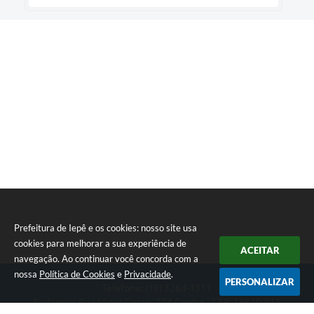
Prefeitura de Iepê e os cookies: nosso site usa
cookies para melhorar a sua experiência de
ACEITAR
navegação. Ao continuar você concorda com a
nossa
Política de Cookies
e
Privacidade
.
PERSONALIZAR
Telefone: (18) 3264-1311
Endereço: Rua Minas Gerais, 274 Centro | CEP: 19640-015