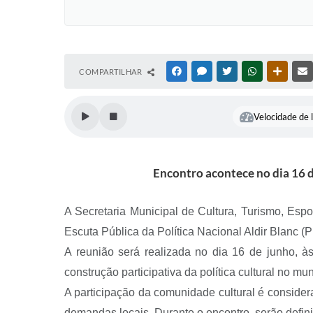
COMPARTILHAR
FACEBOOK
MESSENGER
TWITTER
WHATSAPP
OUTRAS
Velocidade de l
Encontro acontece no dia 16 de
A Secretaria Municipal de Cultura, Turismo, Espor
Escuta Pública da Política Nacional Aldir Blanc (
A reunião será realizada no dia 16 de junho, à
construção participativa da política cultural no mun
A participação da comunidade cultural é consider
demandas locais. Durante o encontro, serão defini