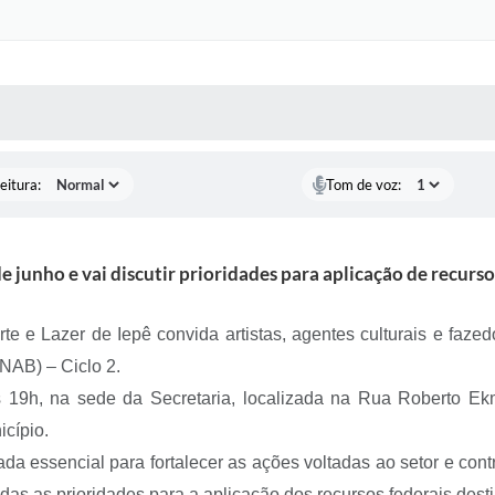
 MÍDIAS
RECEBA NOTÍCIAS
eitura:
Tom de voz:
 junho e vai discutir prioridades para aplicação de recurso
te e Lazer de Iepê convida artistas, agentes culturais e faze
PNAB) – Ciclo 2.
s 19h, na sede da Secretaria, localizada na Rua Roberto E
icípio.
ada essencial para fortalecer as ações voltadas ao setor e con
das as prioridades para a aplicação dos recursos federais des