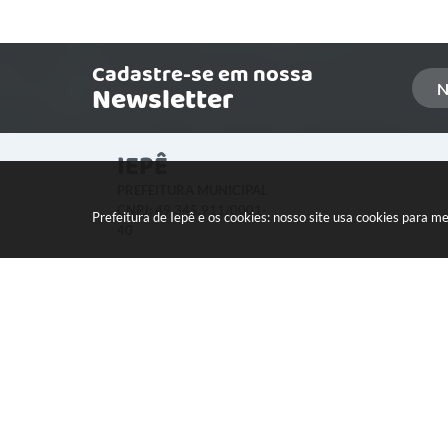
Cadastre-se em nossa
Newsletter
IEPÊ
PREFEITURA MUNICIPAL
CNPJ: 49.345.911/0001-
Prefeitura de Iepê e os cookies: nosso site usa cookies para 
40
LOCALIZAÇÃO:
Rua Minas Gerais, 274 Centro
CEP: 19640-015
Versão
© Copyr