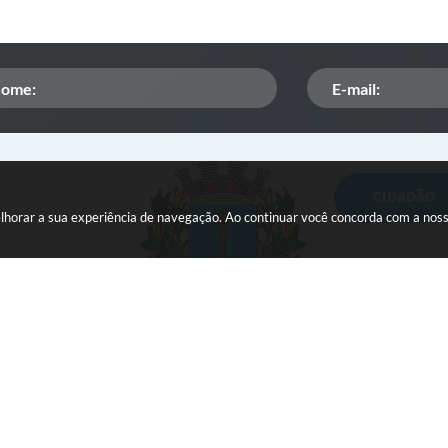
CIDADÃO
Orçamento Participativo
melhorar a sua experiência de navegação. Ao continuar você concorda com a nos
ISSQN
Tributação
Veículos paralisados
 do Sistema:
3.5.3 - 19/06/2026
Portal atualizado em:
06/08
Fundo Social de
Solidariedade
ight Instar - 2006-2026. Todos os direitos reservados -
Instar Te