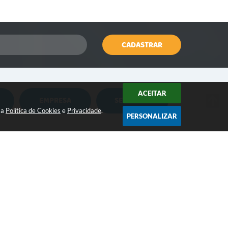
CADASTRAR
ACEITAR
EMPRESA
SERVIDOR
Nota Fiscal Eletrônica
Holerite Online
sa
Política de Cookies
e
Privacidade
.
PERSONALIZAR
Nota Fiscal Eletrônica MEI
Flowdocs
CONTATO:
Água e Esgoto
Contabilidade
(18) 3264-1311
contato@iepe.sp.gov.br
ISSQN
Contabil Terceiro Setor
/2026 14:44
Tributação
E-SUS AB PEC
cnologia