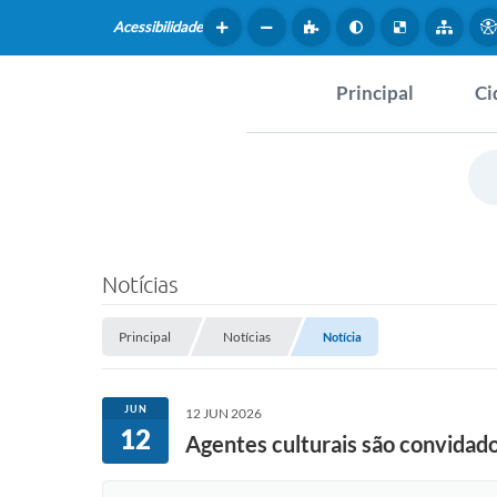
Acessibilidade
Principal
Ci
Hist
SERVIÇOS
Dad
Questionário de Mape
Map
Cultural
Notícias
Tur
Coleta virtual: Planej
2027
Principal
Notícias
Notícia
Mus
Arquivos para Downlo
Fer
JUN
12 JUN 2026
12
Fundo Social de Solida
Agentes culturais são convidad
Iepê