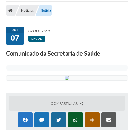
Cidade
Notícias
Notícia
Editais
Serviços Públicos
OUT
07 OUT 2019
07
Carta de Serviços
SAÚDE
Contato
Comunicado da Secretaria de Saúde
Questionário de Mapeamento Cultural
Coleta virtual: Planejamento de 2027
Arquivos para Download
Fundo Social de Solidariedade de Iepê
COMPARTILHAR
Conselho Tutelar
Mapa de estradas rurais
Veículos paralisados