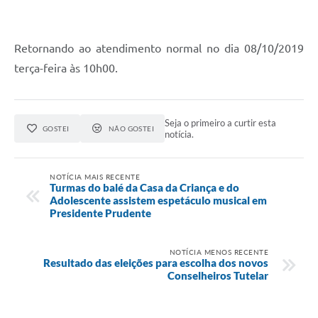
A Prefeitura
Serviço de Informação ao Cidadão (SIC)
Retornando ao atendimento normal no dia 08/10/2019
Diário Oficial
terça-feira às 10h00.
Seja o primeiro a curtir esta
GOSTEI
NÃO GOSTEI
notícia.
NOTÍCIA MAIS RECENTE
Turmas do balé da Casa da Criança e do
Adolescente assistem espetáculo musical em
Presidente Prudente
NOTÍCIA MENOS RECENTE
Resultado das eleições para escolha dos novos
Conselheiros Tutelar