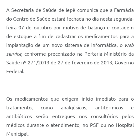
Coleta de Sugestões
A Secretaria de Saúde de Iepê comunica que a Farmácia
do Centro de Saúde estará fechada no dia nesta segunda-
Orçamento Participativo
feira 07 de outubro por motivo de balanço e contagem
Legislação
de estoque a fim de cadastrar os medicamentos para a
implantação de um novo sistema de informática, o
web
Ouvidoria
service
, conforme preconizado na Portaria Ministério da
Acessibilidade
Saúde nº 271/2013 de 27 de fevereiro de 2013, Governo
Contratos
Federal.
Notícias
Secretarias
Os medicamentos que exigem início imediato para o
tratamento, como analgésicos, antitérmicos e
Links
antibióticos serão entregues nos consultórios pelos
Serviços Online
médicos durante o atendimento, no PSF ou no Hospital
Telefones Úteis
Municipal.