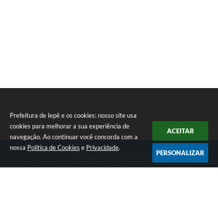
Prefeitura de Iepê e os cookies: nosso site usa
cookies para melhorar a sua experiência de
ACEITAR
navegação. Ao continuar você concorda com a
nossa
Política de Cookies
e
Privacidade
.
PERSONALIZAR
Telefone: (18) 3264-1311
Endereço: Rua Minas Gerais, 274 Centro | CEP: 19640-015
Atendimento de segunda-feira a sexta-feira das 08h às 11h e 13h
às 16h
CNPJ: 49.345.911/0001-40
Prefeitura de Iepê