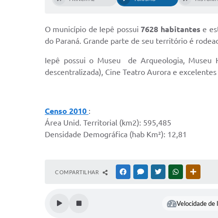
Conselho Tutelar
O município de Iepê possui
7628 habitantes
e es
do Paraná. Grande parte de seu território é rodea
Iepê possui o Museu de Arqueologia, Museu Hist
descentralizada), Cine Teatro Aurora e excelentes
Censo 2010
:
Área Unid. Territorial (km2): 595,485
Densidade Demográfica (hab Km²): 12,81
COMPARTILHAR
FACEBOOK
MESSENGER
TWITTER
WHATSAPP
OUTRAS
Velocidade de l