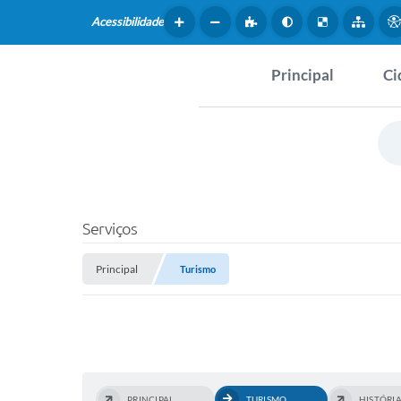
Acessibilidade
Principal
Ci
Hist
SERVIÇOS
Dad
Questionário de Mape
Map
Cultural
Serviços
Tur
Coleta virtual: Planej
Principal
2027
Turismo
Mus
Arquivos para Downlo
Fer
Fundo Social de Solida
Iepê
PRINCIPAL
TURISMO
HISTÓRI