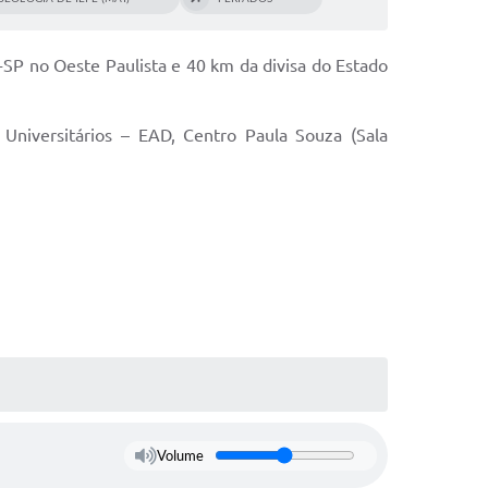
Links
Licitações
Sistema De Gestão
Diário
ial
Municipal
SP no Oeste Paulista e 40 km da divisa do Estado
Licitações2
ia
Sistema Integrado de Saúde
Serviços Online
 Universitários – EAD, Centro Paula Souza (Sala
blico
Controle Interno
SIC
er
Preços Públicos
Diário Oficial
o
Sistema de Assistência
Social
teis
Sisatec
WebMail
rviços
Volume