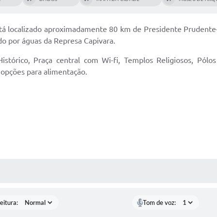
Diário Ofic
tá localizado aproximadamente 80 km de Presidente Prudente-
do por águas da Represa Capivara.
Ouvidor
órico, Praça central com Wi-fi, Templos Religiosos, Pólos
Concurso Pú
 opções para alimentação.
Newslett
Contat
Telefones Ú
E-SIC
 MÍDIAS
Carta de Se
eitura:
Tom de voz: