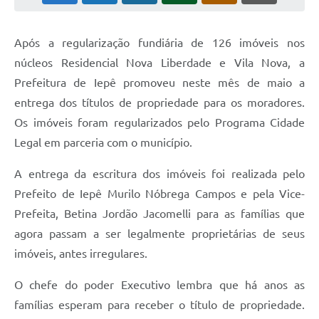
Coleta de Sugestões
Após a regularização fundiária de 126 imóveis nos
Orçamento Participativo
núcleos Residencial Nova Liberdade e Vila Nova, a
Legislação
Prefeitura de Iepê promoveu neste mês de maio a
entrega dos títulos de propriedade para os moradores.
Ouvidoria
Os imóveis foram regularizados pelo Programa Cidade
Acessibilidade
Legal em parceria com o município.
Contratos
A entrega da escritura dos imóveis foi realizada pelo
Notícias
Prefeito de Iepê Murilo Nóbrega Campos e pela Vice-
Prefeita, Betina Jordão Jacomelli para as famílias que
Secretarias
agora passam a ser legalmente proprietárias de seus
Links
imóveis, antes irregulares.
Serviços Online
O chefe do poder Executivo lembra que há anos as
Telefones Úteis
famílias esperam para receber o título de propriedade.