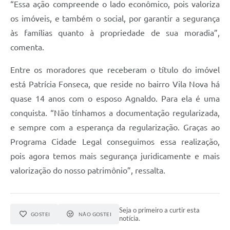
“Essa ação compreende o lado econômico, pois valoriza
A Prefeitura
os imóveis, e também o social, por garantir a segurança
Serviço de Informação ao Cidadão (SIC)
às famílias quanto à propriedade de sua moradia”,
comenta.
Diário Oficial
Entre os moradores que receberam o título do imóvel
está Patrícia Fonseca, que reside no bairro Vila Nova há
quase 14 anos com o esposo Agnaldo. Para ela é uma
conquista. “Não tínhamos a documentação regularizada,
e sempre com a esperança da regularização. Graças ao
Programa Cidade Legal conseguimos essa realização,
pois agora temos mais segurança juridicamente e mais
valorização do nosso patrimônio”, ressalta.
Seja o primeiro a curtir esta
GOSTEI
NÃO GOSTEI
notícia.