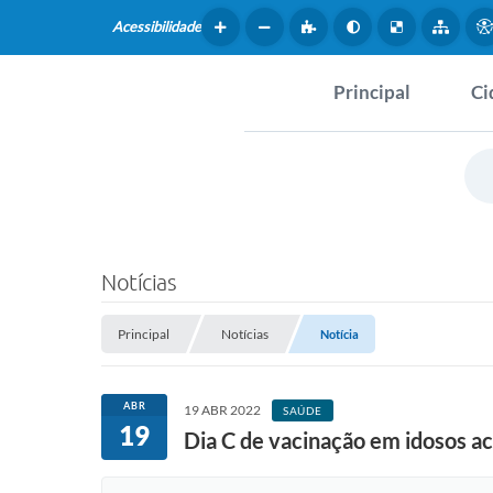
Acessibilidade
Principal
Ci
Hist
SERVIÇOS
Dad
Questionário de Mape
Map
Cultural
Notícias
Tur
Coleta virtual: Planej
2027
Principal
Notícias
Notícia
Mus
Arquivos para Downlo
Fer
ABR
19 ABR 2022
SAÚDE
19
Fundo Social de Solida
Dia C de vacinação em idosos a
Iepê