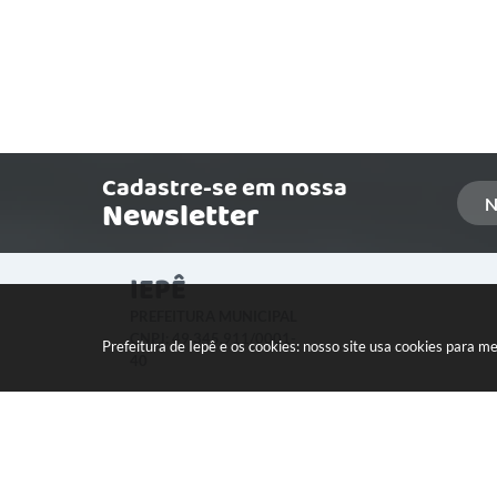
Cadastre-se em nossa
Newsletter
IEPÊ
PREFEITURA MUNICIPAL
CNPJ: 49.345.911/0001-
Prefeitura de Iepê e os cookies: nosso site usa cookies para 
40
LOCALIZAÇÃO:
Rua Minas Gerais, 274 Centro
CEP: 19640-015