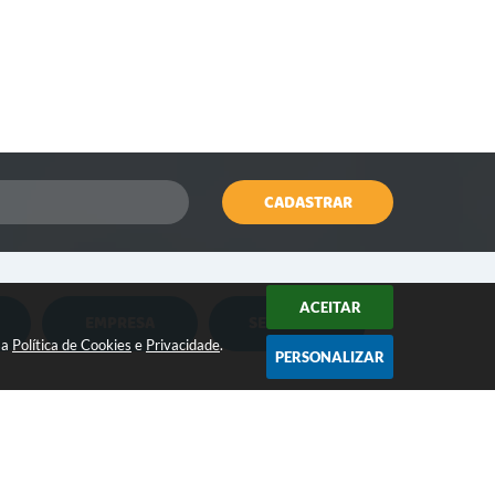
CADASTRAR
ACEITAR
EMPRESA
SERVIDOR
Nota Fiscal Eletrônica
Holerite Online
sa
Política de Cookies
e
Privacidade
.
PERSONALIZAR
Nota Fiscal Eletrônica MEI
Flowdocs
CONTATO:
Água e Esgoto
Contabilidade
(18) 3264-1311
contato@iepe.sp.gov.br