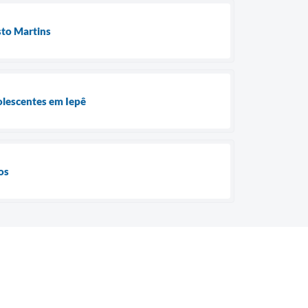
sto Martins
olescentes em Iepê
os