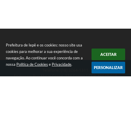
Prefeitura de Iepê e os cookies: nosso site usa
cookies para melhorar a sua experiência de
ACEITAR
navegação. Ao continuar você concorda com a
nossa
Política de Cookies
e
Privacidade
.
PERSONALIZAR
Telefone: (18) 3264-1311
Endereço: Rua Minas Gerais, 274 Centro | CEP: 19640-015
Atendimento de segunda-feira a sexta-feira das 08h às 11h e 13h
às 16h
CNPJ: 49.345.911/0001-40
Prefeitura de Iepê
Versão do Sistema:
3.5.3 - 19/06/2026
Portal atualizado em:
07/08/2026 16:10