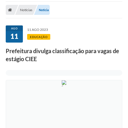
Cidade
Notícias
Notícia
Editais
Serviços Públicos
AGO
11 AGO 2023
11
Carta de Serviços
EDUCAÇÃO
Contato
Prefeitura divulga classificação para vagas de
estágio CIEE
Questionário de Mapeamento Cultural
Coleta virtual: Planejamento de 2027
Arquivos para Download
Fundo Social de Solidariedade de Iepê
Conselho Tutelar
Mapa de estradas rurais
Veículos paralisados