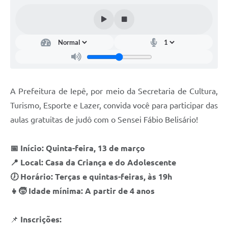
Coleta de Sugestões
Orçamento Participativo
Legislação
Ouvidoria
A Prefeitura de Iepê, por meio da Secretaria de Cultura,
Acessibilidade
Turismo, Esporte e Lazer, convida você para participar das
Contratos
aulas gratuitas de judô com o Sensei Fábio Belisário!
Notícias
📅 Início: Quinta-feira, 13 de março
Secretarias
📍 Local: Casa da Criança e do Adolescente
Links
🕖 Horário: Terças e quintas-feiras, às 19h
👧🧒 Idade mínima: A partir de 4 anos
Serviços Online
Telefones Úteis
📌
Inscrições: