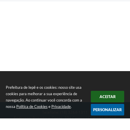
Prefeitura de Iepê e os cookies: nosso site usa
cookies para melhorar a sua experiência de
ACEITAR
navegação. Ao continuar você concorda com a
nossa
Política de Cookies
e
Privacidade
.
PERSONALIZAR
Telefone: (18) 3264-1311
Endereço: Rua Minas Gerais, 274 Centro | CEP: 19640-015
Atendimento de segunda-feira a sexta-feira das 08h às 11h e 13h
às 16h