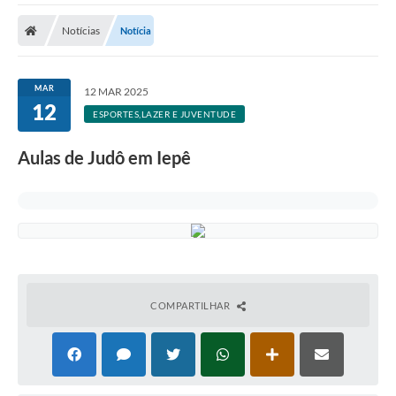
Cidade
Notícias
Notícia
Editais
Serviços Públicos
MAR
12 MAR 2025
12
Carta de Serviços
ESPORTES,LAZER E JUVENTUDE
Contato
Aulas de Judô em Iepê
Questionário de Mapeamento Cultural
Coleta virtual: Planejamento de 2027
Arquivos para Download
Fundo Social de Solidariedade de Iepê
COMPARTILHAR
Conselho Tutelar
Mapa de estradas rurais
Veículos paralisados