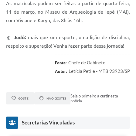
As matrículas podem ser feitas a partir de quarta-feira,
A Prefeitura
11 de março, no Museu de Arqueologia de Iepê (MAI),
Serviço de Informação ao Cidadão (SIC)
com Viviane e Karyn, das 8h às 16h.
Diário Oficial
🥇
Judô:
mais que um esporte, uma lição de disciplina,
respeito e superação! Venha fazer parte dessa jornada!
Chefe de Gabinete
Fonte:
Letícia Petile - MTB 93923/SP
Autor:
Seja o primeiro a curtir esta
GOSTEI
NÃO GOSTEI
notícia.
Secretarias Vinculadas