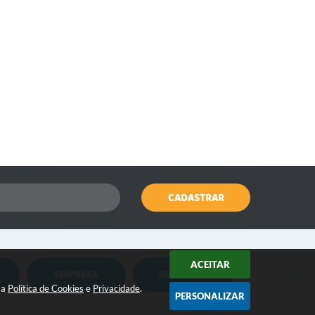
CADASTRAR
ACEITAR
EMPRESA
SERVIDOR
Nota Fiscal Eletrônica
Holerite Online
sa
Política de Cookies
e
Privacidade
.
PERSONALIZAR
Nota Fiscal Eletrônica MEI
Flowdocs