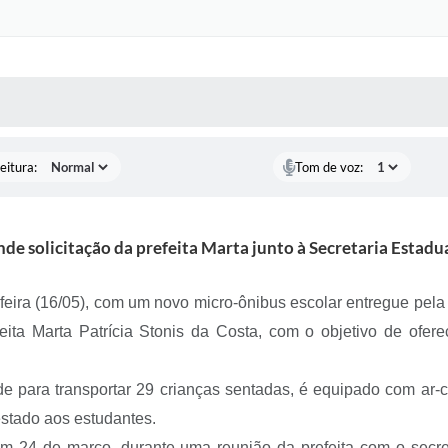
 MÍDIAS
RECEBA NOTÍCIAS
eitura:
Tom de voz:
de solicitação da prefeita Marta junto à Secretaria Estad
-feira (16/05), com um novo micro-ônibus escolar entregue pe
efeita Marta Patrícia Stonis da Costa, com o objetivo de ofe
e para transportar 29 crianças sentadas, é equipado com ar-c
estado aos estudantes.
em 24 de março, durante uma reunião da prefeita com o secr