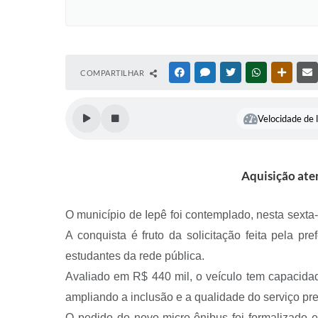
COMPARTILHAR
FACEBOOK
MESSENGER
TWITTER
WHATSAPP
OUTRAS
Velocidade de l
Aquisição aten
O município de Iepê foi contemplado, nesta sexta
A conquista é fruto da solicitação feita pela pr
estudantes da rede pública.
Avaliado em R$ 440 mil, o veículo tem capacidad
ampliando a inclusão e a qualidade do serviço pr
O pedido do novo micro-ônibus foi formalizado 