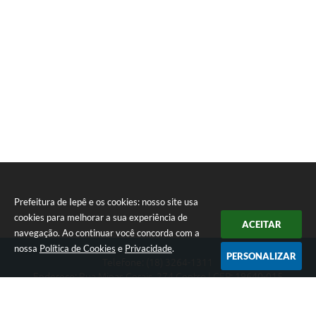
Prefeitura de Iepê e os cookies: nosso site usa
cookies para melhorar a sua experiência de
ACEITAR
navegação. Ao continuar você concorda com a
nossa
Política de Cookies
e
Privacidade
.
PERSONALIZAR
Telefone: (18) 3264-1311
Endereço: Rua Minas Gerais, 274 Centro | CEP: 19640-015
Atendimento de segunda-feira a sexta-feira das 08h às 11h e 13h
às 16h