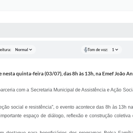
 MÍDIAS
RECEBA NOTÍCIAS
eitura:
Tom de voz:
 nesta quinta-feira (03/07), das 8h às 13h, na Emef João A
ceria com a Secretaria Municipal de Assistência e Ação Social 
ção social e resistência”, o evento acontece das 8h às 13h n
mportante espaço de diálogo, reflexão e construção coletiva d
com destaque para beneficiários dos programas Bolsa Famíl