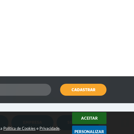
CADASTRAR
ACEITAR
EMPRESA
SERVIDOR
Nota Fiscal Eletrônica
Holerite Online
sa
Política de Cookies
e
Privacidade
.
PERSONALIZAR