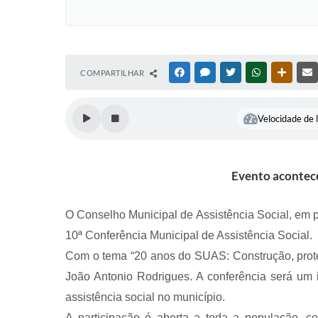
COMPARTILHAR
FACEBOOK
MESSENGER
TWITTER
WHATSAPP
OUTRAS
Velocidade de l
Evento acontece
O Conselho Municipal de Assistência Social, em par
10ª Conferência Municipal de Assistência Social.
Com o tema “20 anos do SUAS: Construção, prote
João Antonio Rodrigues. A conferência será um i
assistência social no município.
A participação é aberta a toda a população, 