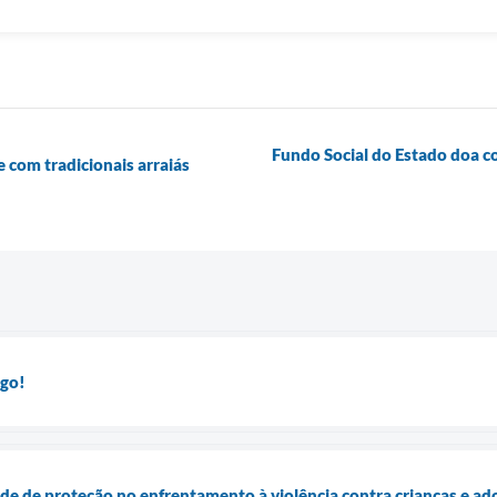
Fundo Social do Estado doa co
e com tradicionais arraiás
go!
ede de proteção no enfrentamento à violência contra crianças e ad