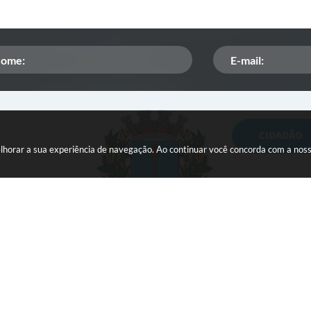
CIDADÃO
Orçamento Participativo
melhorar a sua experiência de navegação. Ao continuar você concorda com a nos
ISSQN
Tributação
Veículos paralisados
 do Sistema:
3.5.3 - 19/06/2026
Portal atualizado em:
07/08
Fundo Social de
Solidariedade
ight Instar - 2006-2026. Todos os direitos reservados -
Instar Te