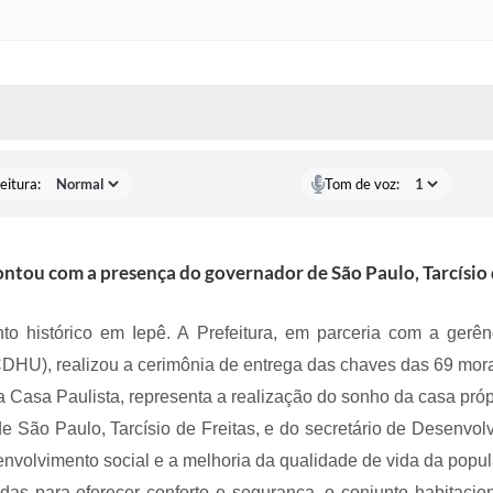
 MÍDIAS
RECEBA NOTÍCIAS
eitura:
Tom de voz:
ntou com a presença do governador de São Paulo, Tarcísio 
nto histórico em Iepê. A Prefeitura, em parceria com a ger
DHU), realizou a cerimônia de entrega das chaves das 69 mora
Casa Paulista, representa a realização do sonho da casa própr
 São Paulo, Tarcísio de Freitas, e do secretário de Desenvo
envolvimento social e a melhoria da qualidade de vida da popu
das para oferecer conforto e segurança, o conjunto habitacio