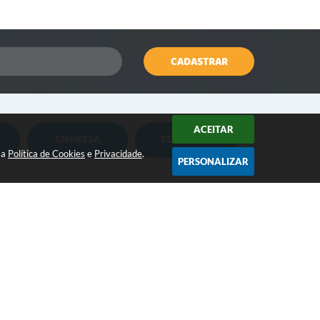
CADASTRAR
ACEITAR
EMPRESA
SERVIDOR
Nota Fiscal Eletrônica
Holerite Online
sa
Política de Cookies
e
Privacidade
.
PERSONALIZAR
Nota Fiscal Eletrônica MEI
Flowdocs
CONTATO:
Água e Esgoto
Contabilidade
(18) 3264-1311
contato@iepe.sp.gov.br
ISSQN
Contabil Terceiro Setor
/2026 16:10
Tributação
E-SUS AB PEC
cnologia