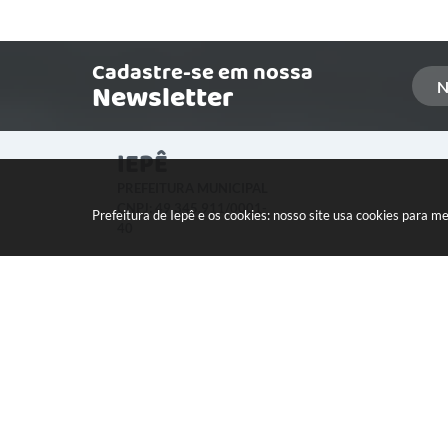
Cadastre-se em nossa
Newsletter
IEPÊ
PREFEITURA MUNICIPAL
CNPJ: 49.345.911/0001-
Prefeitura de Iepê e os cookies: nosso site usa cookies para 
40
LOCALIZAÇÃO:
Rua Minas Gerais, 274 Centro
CEP: 19640-015
Versão
© Copyr