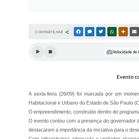
COMPARTILHAR
FACEBOOK
MESSENGER
TWITTER
WHATSAPP
OUTRAS
Velocidade de l
Evento co
A sexta-feira (26/09) foi marcada por um mome
Habitacional e Urbano do Estado de São Paulo (C
O empreendimento, construído dentro do programa 
O evento contou com a presença do governador de
destacaram a importância da iniciativa para o des
Com infraestrutura adequada e unidades planeja