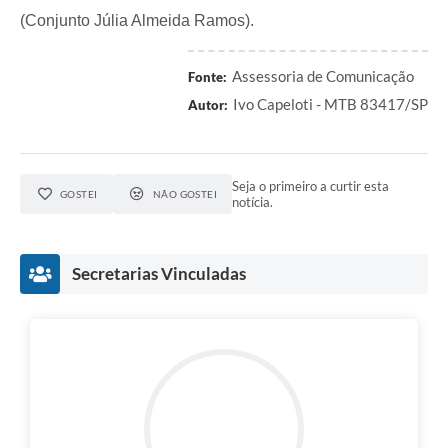
A Prefeitura
(Conjunto Júlia Almeida Ramos).
Serviço de Informação ao Cidadão (SIC)
Assessoria de Comunicação
Fonte:
Diário Oficial
Ivo Capeloti - MTB 83417/SP
Autor:
Seja o primeiro a curtir esta
GOSTEI
NÃO GOSTEI
notícia.
Secretarias Vinculadas