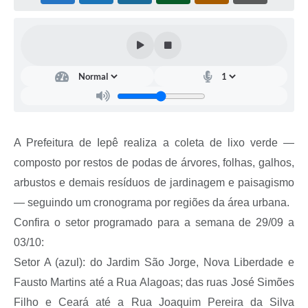
Coleta de Sugestões
Orçamento Participativo
Legislação
Ouvidoria
Acessibilidade
A Prefeitura de Iepê realiza a coleta de lixo verde —
Contratos
composto por restos de podas de árvores, folhas, galhos,
Notícias
arbustos e demais resíduos de jardinagem e paisagismo
— seguindo um cronograma por regiões da área urbana.
Secretarias
Confira o setor programado para a semana de 29/09 a
Links
03/10:
Setor A (azul): do Jardim São Jorge, Nova Liberdade e
Serviços Online
Fausto Martins até a Rua Alagoas; das ruas José Simões
Telefones Úteis
Filho e Ceará até a Rua Joaquim Pereira da Silva