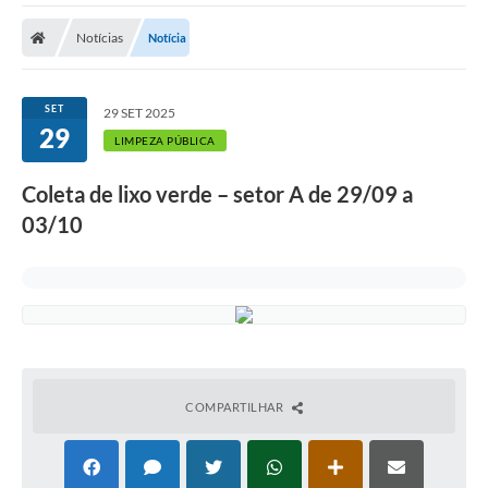
Cidade
Notícias
Notícia
Editais
Serviços Públicos
SET
29 SET 2025
29
Carta de Serviços
LIMPEZA PÚBLICA
Contato
Coleta de lixo verde – setor A de 29/09 a
03/10
Questionário de Mapeamento Cultural
Coleta virtual: Planejamento de 2027
Arquivos para Download
Fundo Social de Solidariedade de Iepê
Conselho Tutelar
COMPARTILHAR
Mapa de estradas rurais
Veículos paralisados