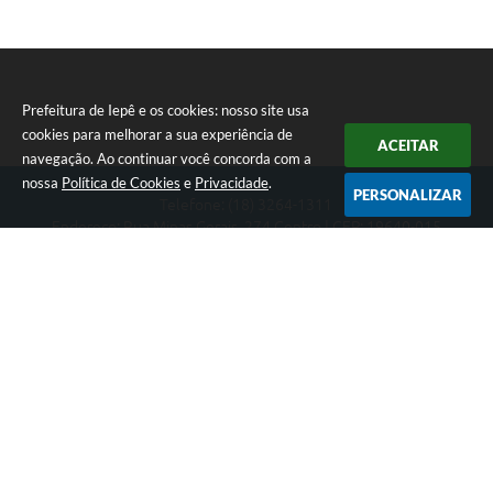
Prefeitura de Iepê e os cookies: nosso site usa
cookies para melhorar a sua experiência de
ACEITAR
navegação. Ao continuar você concorda com a
nossa
Política de Cookies
e
Privacidade
.
PERSONALIZAR
Telefone: (18) 3264-1311
Endereço: Rua Minas Gerais, 274 Centro | CEP: 19640-015
Atendimento de segunda-feira a sexta-feira das 08h às 11h e 13h
às 16h
CNPJ: 49.345.911/0001-40
Prefeitura de Iepê
Versão do Sistema:
3.5.3 - 19/06/2026
Portal atualizado em:
06/08/2026 14:44
Dados Abertos