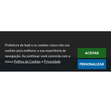
Prefeitura de Iepê e os cookies: nosso site usa
cookies para melhorar a sua experiência de
ACEITAR
navegação. Ao continuar você concorda com a
nossa
Política de Cookies
e
Privacidade
.
PERSONALIZAR
Telefone: (18) 3264-1311
Endereço: Rua Minas Gerais, 274 Centro | CEP: 19640-015
Atendimento de segunda-feira a sexta-feira das 08h às 11h e 13h
às 16h
CNPJ: 49.345.911/0001-40
Prefeitura de Iepê
Versão do Sistema:
3.5.3 - 19/06/2026