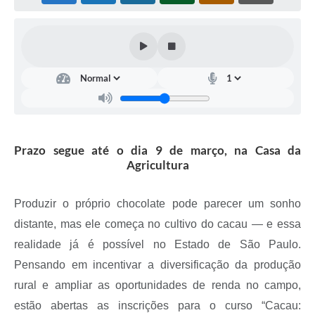
Coleta de Sugestões
Orçamento Participativo
Legislação
Ouvidoria
Acessibilidade
Prazo segue até o dia 9 de março, na Casa da
Contratos
Agricultura
Notícias
Produzir o próprio chocolate pode parecer um sonho
Secretarias
distante, mas ele começa no cultivo do cacau — e essa
Links
realidade já é possível no Estado de São Paulo.
Pensando em incentivar a diversificação da produção
Serviços Online
rural e ampliar as oportunidades de renda no campo,
Telefones Úteis
estão abertas as inscrições para o curso “Cacau: