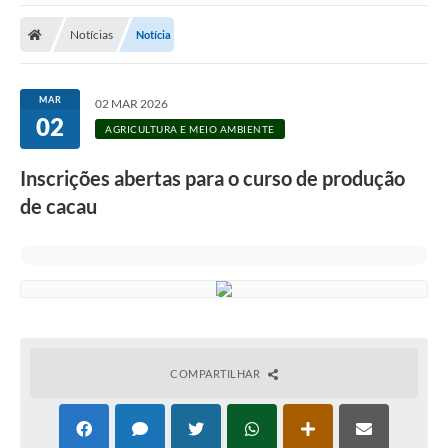
Cidade
Notícias
Notícia
Editais
Serviços Públicos
MAR
02 MAR 2026
02
Carta de Serviços
AGRICULTURA E MEIO AMBIENTE
Contato
Inscrições abertas para o curso de produção
de cacau
Questionário de Mapeamento Cultural
Coleta virtual: Planejamento de 2027
Arquivos para Download
Fundo Social de Solidariedade de Iepê
Conselho Tutelar
COMPARTILHAR
Mapa de estradas rurais
Veículos paralisados