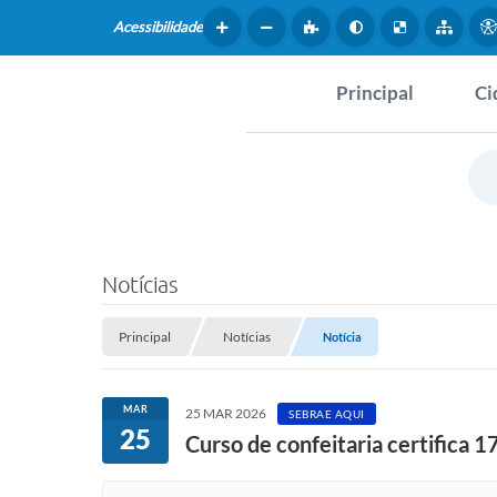
Acessibilidade
Principal
Ci
Hist
SERVIÇOS
Dad
Questionário de Mape
Map
Cultural
Notícias
Tur
Coleta virtual: Planej
2027
Principal
Notícias
Notícia
Mus
Arquivos para Downlo
Fer
MAR
25 MAR 2026
SEBRAE AQUI
25
Fundo Social de Solida
Curso de confeitaria certifica 1
Iepê