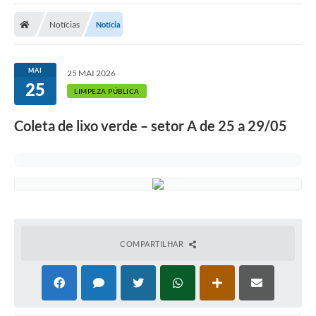
Cidade
Notícias
Notícia
Editais
Serviços Públicos
MAI
25 MAI 2026
25
Carta de Serviços
LIMPEZA PÚBLICA
Contato
Coleta de lixo verde – setor A de 25 a 29/05
Questionário de Mapeamento Cultural
Coleta virtual: Planejamento de 2027
Arquivos para Download
Fundo Social de Solidariedade de Iepê
COMPARTILHAR
Conselho Tutelar
Mapa de estradas rurais
Veículos paralisados