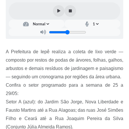
Coleta de Sugestões
Orçamento Participativo
Legislação
Ouvidoria
A Prefeitura de Iepê realiza a coleta de lixo verde —
Acessibilidade
composto por restos de podas de árvores, folhas, galhos,
Contratos
arbustos e demais resíduos de jardinagem e paisagismo
Notícias
— seguindo um cronograma por regiões da área urbana.
Confira o setor programado para a semana de 25 a
Secretarias
29/05:
Links
Setor A (azul): do Jardim São Jorge, Nova Liberdade e
Fausto Martins até a Rua Alagoas; das ruas José Simões
Serviços Online
Filho e Ceará até a Rua Joaquim Pereira da Silva
Telefones Úteis
(Conjunto Júlia Almeida Ramos).