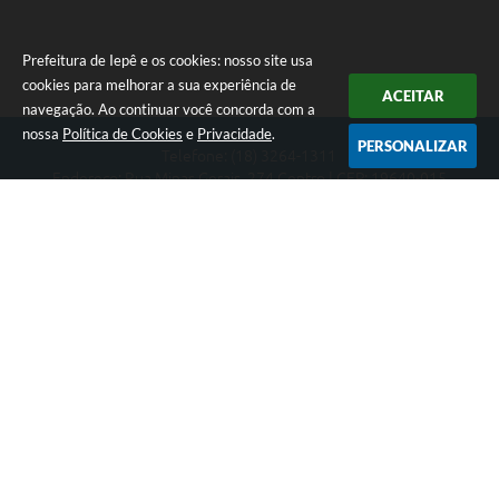
Prefeitura de Iepê e os cookies: nosso site usa
cookies para melhorar a sua experiência de
ACEITAR
navegação. Ao continuar você concorda com a
nossa
Política de Cookies
e
Privacidade
.
PERSONALIZAR
Telefone: (18) 3264-1311
Endereço: Rua Minas Gerais, 274 Centro | CEP: 19640-015
Atendimento de segunda-feira a sexta-feira das 08h às 11h e 13h
às 16h
CNPJ: 49.345.911/0001-40
Prefeitura de Iepê
Versão do Sistema:
3.5.3 - 19/06/2026
Portal atualizado em:
06/08/2026 14:44
Dados Abertos
Copyright Instar - 2006-2026. Todos os direitos reservados -
Instar Tecnologia